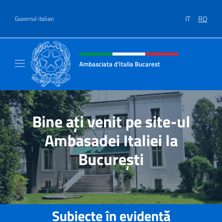
Treci la conținut
IT
RO
Guvernul italian
Header, social and menu of site
Ambasciata d'Italia Bucarest
Il sito ufficiale dell'Ambasciata d'Italia a Bu
Bine ați venit pe site-ul
Ambasadei Italiei la
București
Subiecte în evidență