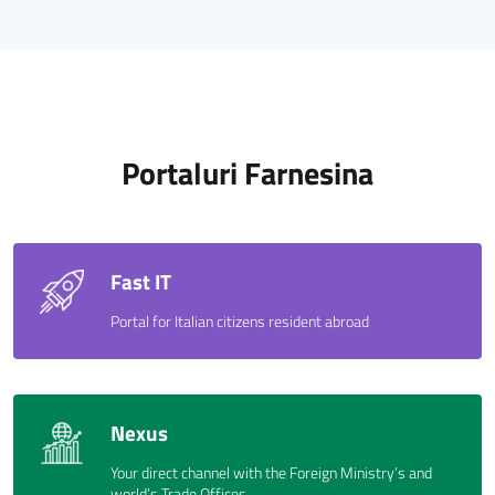
Portaluri Farnesina
Fast IT
Portal for Italian citizens resident abroad
Nexus
Your direct channel with the Foreign Ministry’s and
world’s Trade Offices