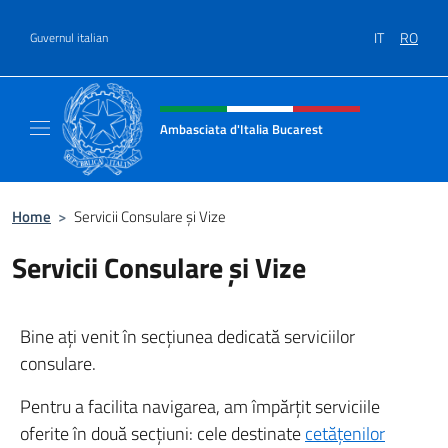
Treci la conținut
IT
RO
Guvernul italian
Header, social and menu of site
Ambasciata d'Italia Bucarest
Il sito ufficiale dell'Ambasciata d'Italia a Bu
Home
>
Servicii Consulare și Vize
Servicii Consulare și Vize
Bine ați venit în secțiunea dedicată serviciilor
consulare.
Pentru a facilita navigarea, am împărțit serviciile
oferite în două secțiuni: cele destinate
cetățenilor