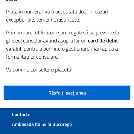
Plata în numerar va fi acceptată doar în cazuri
excepționale, temeinic justificate.
Prin urmare, utilizatorii sunt rugați să se prezinte la
ghișeul consular având asupra lor un
card de debit
valabil
, pentru a permite o gestionare mai rapidă a
formalităților consulare.
Vă dorim o consultare plăcută!
Răsfoiți secțiunea
Footer section
Contacte
Ambasada Italiei la București