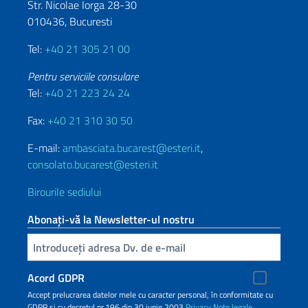
Str. Nicolae Iorga 28-30
010436, Bucuresti
Tel:
+40 21 305 21 00
Pentru serviciile consulare
Tel:
+40 21 223 24 24
Fax:
+40 21 310 30 50
E-mail:
ambasciata.bucarest@esteri.it
,
consolato.bucarest@esteri.it
Birourile sediului
Abonați-vă la Newsletter-ul nostru
Inserisci la tua email
Acord GDPR
Accept prelucrarea datelor mele cu caracter personal, în conformitate cu
GDPR și cu decretul nr.196 din 30 iunie 2003
Privacy
Note legale