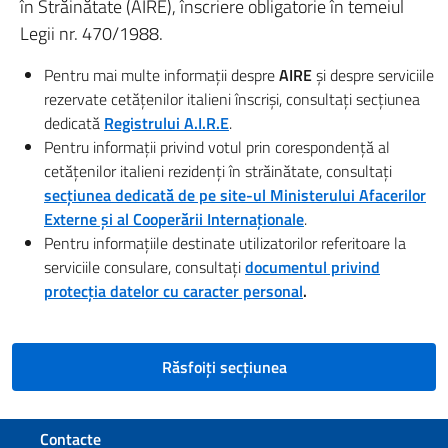
în Străinătate (AIRE), înscriere obligatorie în temeiul
Legii nr. 470/1988.
Pentru mai multe informații despre
AIRE
și despre serviciile
rezervate cetățenilor italieni înscriși, consultați secțiunea
dedicată
Registrului A.I.R.E
.
Pentru informații privind votul prin corespondență al
cetățenilor italieni rezidenți în străinătate, consultați
secțiunea dedicată de pe site-ul Ministerului Afacerilor
Externe și al Cooperării Internaționale
.
Pentru informațiile destinate utilizatorilor referitoare la
serviciile consulare, consultați
documentul privind
protecția datelor cu caracter personal
.
Răsfoiți secțiunea
Footer section
Contacte