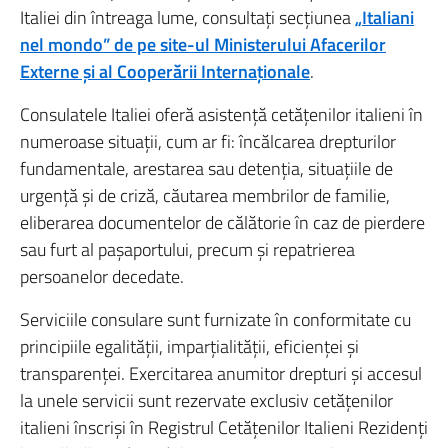
Italiei din întreaga lume, consultați secțiunea
„
Italiani
nel mondo”
de pe site-ul Ministerului Afacerilor
Externe și al Cooperării Internaționale
.
Consulatele Italiei oferă asistență cetățenilor italieni în
numeroase situații, cum ar fi: încălcarea drepturilor
fundamentale, arestarea sau detenția, situațiile de
urgență și de criză, căutarea membrilor de familie,
eliberarea documentelor de călătorie în caz de pierdere
sau furt al pașaportului, precum și repatrierea
persoanelor decedate.
Serviciile consulare sunt furnizate în conformitate cu
principiile egalității, imparțialității, eficienței și
transparenței. Exercitarea anumitor drepturi și accesul
la unele servicii sunt rezervate exclusiv cetățenilor
italieni înscriși în Registrul Cetățenilor Italieni Rezidenți