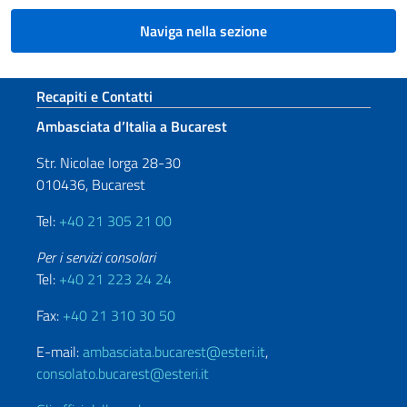
Naviga nella sezione
Sezione footer
Recapiti e Contatti
Ambasciata d’Italia a Bucarest
Str. Nicolae Iorga 28-30
010436, Bucarest
Tel:
+40 21 305 21 00
Per i servizi consolari
Tel:
+40 21 223 24 24
Fax:
+40 21 310 30 50
E-mail:
ambasciata.bucarest@esteri.it
,
consolato.bucarest@esteri.it