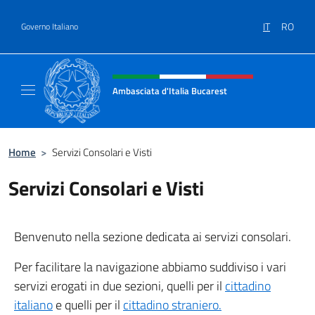
Salta al contenuto
IT
RO
Governo Italiano
Intestazione sito, social e menù
Ambasciata d'Italia Bucarest
Il sito ufficiale dell'Ambasciata d'Italia a Bu
Home
>
Servizi Consolari e Visti
Servizi Consolari e Visti
Benvenuto nella sezione dedicata ai servizi consolari.
Per facilitare la navigazione abbiamo suddiviso i vari
servizi erogati in due sezioni, quelli per il
cittadino
italiano
e quelli per il
cittadino straniero.