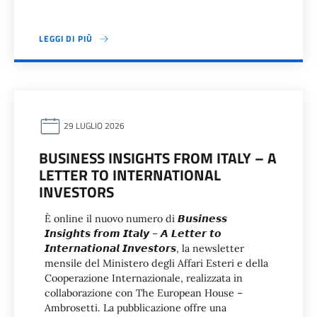
LEGGI DI PIÙ
29 LUGLIO 2026
BUSINESS INSIGHTS FROM ITALY – A
LETTER TO INTERNATIONAL
INVESTORS
È online il nuovo numero di 𝘽𝙪𝙨𝙞𝙣𝙚𝙨𝙨
𝙄𝙣𝙨𝙞𝙜𝙝𝙩𝙨 𝙛𝙧𝙤𝙢 𝙄𝙩𝙖𝙡𝙮 – 𝘼 𝙇𝙚𝙩𝙩𝙚𝙧 𝙩𝙤
𝙄𝙣𝙩𝙚𝙧𝙣𝙖𝙩𝙞𝙤𝙣𝙖𝙡 𝙄𝙣𝙫𝙚𝙨𝙩𝙤𝙧𝙨, la newsletter
mensile del Ministero degli Affari Esteri e della
Cooperazione Internazionale, realizzata in
collaborazione con The European House –
Ambrosetti. La pubblicazione offre una