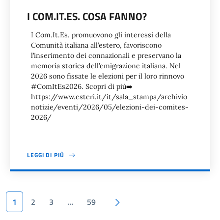
I COM.IT.ES. COSA FANNO?
I Com.It.Es. promuovono gli interessi della
Comunità italiana all’estero, favoriscono
l’inserimento dei connazionali e preservano la
memoria storica dell’emigrazione italiana. Nel
2026 sono fissate le elezioni per il loro rinnovo
#ComItEs2026. Scopri di più➡️
https://www.esteri.it/it/sala_stampa/archivio
notizie/eventi/2026/05/elezioni-dei-comites-
2026/
LEGGI DI PIÙ
Paginazione
Pagina successiva
1
2
3
…
59