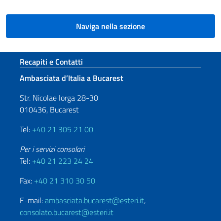
Naviga nella sezione
Sezione footer
Recapiti e Contatti
Ambasciata d’Italia a Bucarest
Str. Nicolae Iorga 28-30
010436, Bucarest
Tel:
+40 21 305 21 00
Per i servizi consolari
Tel:
+40 21 223 24 24
Fax:
+40 21 310 30 50
E-mail:
ambasciata.bucarest@esteri.it
,
consolato.bucarest@esteri.it