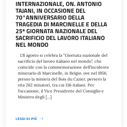
INTERNAZIONALE, ON. ANTONIO
TAJANI, IN OCCASIONE DEL
70°ANNIVERSARIO DELLA
TRAGEDIA DI MARCINELLE E DELLA
25ª GIORNATA NAZIONALE DEL
SACRIFICIO DEL LAVORO ITALIANO
NEL MONDO
L’8 agosto si celebra la “Giornata nazionale del
sacrificio del lavoro italiano nel mondo”, che
coincide con la commemorazione dell’incidente
minerario di Marcinelle, in Belgio, ove nel 1956,
presso la miniera del Bois du Cazier, persero la
vita 262 minatori, tra cui 136 italiani. Per
l’occasione, il Vice Presidente del Consiglio e
Ministro degli […]
LEGGI DI PIÙ