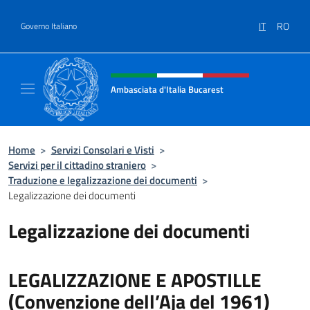
Salta al contenuto
IT
RO
Governo Italiano
Intestazione sito, social e menù
Ambasciata d'Italia Bucarest
Il sito ufficiale dell'Ambasciata d'Italia a Bu
Home
>
Servizi Consolari e Visti
>
Servizi per il cittadino straniero
>
Traduzione e legalizzazione dei documenti
>
Legalizzazione dei documenti
Legalizzazione dei documenti
LEGALIZZAZIONE E APOSTILLE
(Convenzione dell’Aja del 1961)