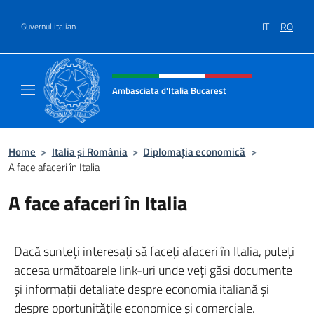
Treci la conținut
IT
RO
Guvernul italian
Header, social and menu of site
Ambasciata d'Italia Bucarest
Il sito ufficiale dell'Ambasciata d'Italia a Bu
Home
>
Italia și România
>
Diplomația economică
>
A face afaceri în Italia
A face afaceri în Italia
Dacă sunteţi interesaţi să faceţi afaceri în Italia, puteţi
accesa următoarele link-uri unde veţi găsi documente
şi informaţii detaliate despre economia italiană şi
despre oportunităţile economice şi comerciale.