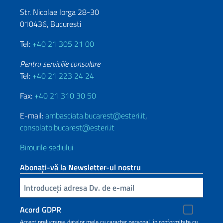
Str. Nicolae Iorga 28-30
010436, Bucuresti
Tel:
+40 21 305 21 00
Pentru serviciile consulare
Tel:
+40 21 223 24 24
Fax:
+40 21 310 30 50
E-mail:
ambasciata.bucarest@esteri.it
,
consolato.bucarest@esteri.it
Birourile sediului
Abonați-vă la Newsletter-ul nostru
Inserisci la tua email
Acord GDPR
Accept prelucrarea datelor mele cu caracter personal, în conformitate cu