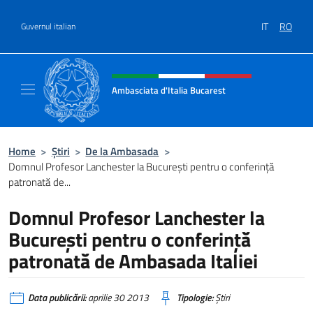
Treci la conținut
IT
RO
Guvernul italian
Header, social and menu of site
Ambasciata d'Italia Bucarest
Il sito ufficiale dell'Ambasciata d'Italia a Bu
Home
>
Știri
>
De la Ambasada
>
Domnul Profesor Lanchester la Bucureşti pentru o conferinţă
patronată de...
Domnul Profesor Lanchester la
Bucureşti pentru o conferinţă
patronată de Ambasada Italiei
Data publicării:
aprilie 30 2013
Tipologie:
Știri