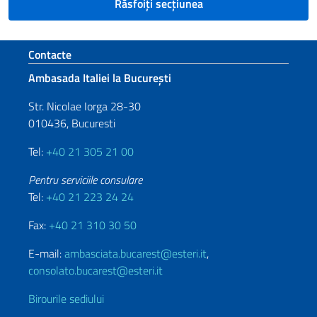
Răsfoiți secțiunea
Footer section
Contacte
Ambasada Italiei la București
Str. Nicolae Iorga 28-30
010436, Bucuresti
Tel:
+40 21 305 21 00
Pentru serviciile consulare
Tel:
+40 21 223 24 24
Fax:
+40 21 310 30 50
E-mail:
ambasciata.bucarest@esteri.it
,
consolato.bucarest@esteri.it
Birourile sediului