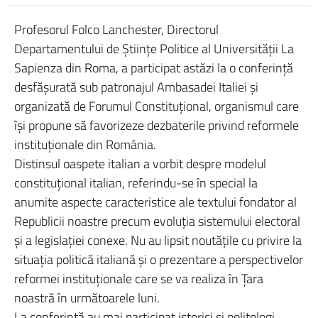
Profesorul Folco Lanchester, Directorul
Departamentului de Ştiinţe Politice al Universităţii La
Sapienza din Roma, a participat astăzi la o conferinţă
desfăşurată sub patronajul Ambasadei Italiei şi
organizată de Forumul Constituţional, organismul care
îşi propune să favorizeze dezbaterile privind reformele
instituţionale din România.
Distinsul oaspete italian a vorbit despre modelul
constituţional italian, referindu-se în special la
anumite aspecte caracteristice ale textului fondator al
Republicii noastre precum evoluţia sistemului electoral
şi a legislaţiei conexe. Nu au lipsit noutăţile cu privire la
situaţia politică italiană şi o prezentare a perspectivelor
reformei instituţionale care se va realiza în Ţara
noastră în următoarele luni.
La conferinţă au mai participat istorici şi politologi