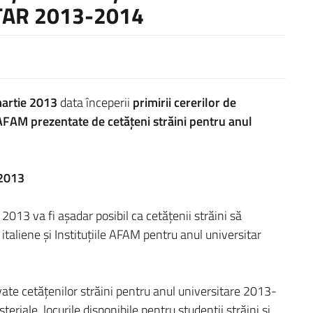
TAR 2013-2014
martie 2013
data începerii
primirii cererilor de
ii AFAM prezentate de cetăţeni străini pentru anul
 2013
2013 va fi aşadar posibil ca cetăţenii străini să
 italiene şi Instituţiile AFAM pentru anul universitar
vate cetăţenilor străini pentru anul universitare 2013-
steriale, locurile disponibile pentru studenţii străini şi