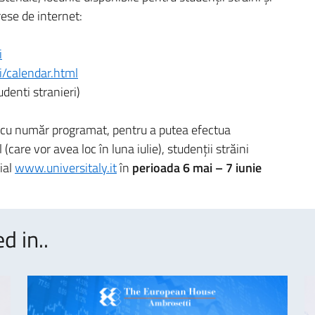
rese de internet:
i
ri/calendar.html
denti stranieri)
e cu număr programat, pentru a putea efectua
(care vor avea loc în luna iulie), studenţii străini
ial
www.universitaly.it
în
perioada 6 mai – 7 iunie
d in..