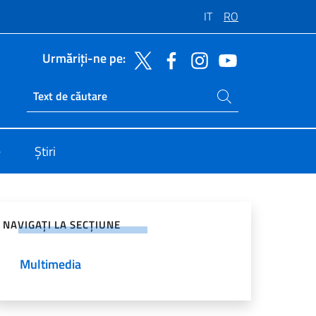
IT
RO
Urmăriți-ne pe:
Caută pe site
Ricerca sito live
e
Știri
jați pe rețelele sociale
NAVIGAȚI LA SECȚIUNE
Multimedia