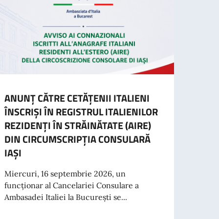
ANUNȚ CĂTRE CETĂȚENII ITALIENI
AVIZ
ÎNSCRIȘI ÎN REGISTRUL ITALIENILOR
CARE
REZIDENȚI ÎN STRĂINĂTATE (AIRE)
Se re
DIN CIRCUMSCRIPȚIA CONSULARĂ
care 
IAȘI
Români
Miercuri, 16 septembrie 2026, un
funcționar al Cancelariei Consulare a
al Investors
Cit
Ambasadei Italiei la București se...