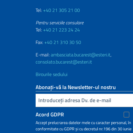
Tel:
+40 21 305 21 00
Pentru serviciile consulare
Tel:
+40 21 223 24 24
Fax:
+40 21 310 30 50
E-mail:
ambasciata.bucarest@esteri.it
,
consolato.bucarest@esteri.it
Birourile sediului
Abonați-vă la Newsletter-ul nostru
Inserisci la tua email
Acord GDPR
Accept prelucrarea datelor mele cu caracter personal, în
conformitate cu GDPR și cu decretul nr.196 din 30 iunie