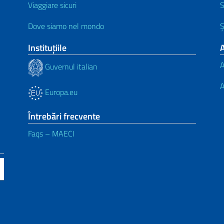
Viaggiare sicuri
S
Dove siamo nel mondo
Ș
Instituţiile
A
A
Guvernul italian
A
Europa.eu
Întrebări frecvente
Faqs – MAECI