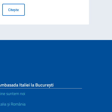
ANUNȚ CĂTRE CETĂȚENII ITALIENI ÎNSCRIȘI ÎN REGISTRUL IT
Citește
mbasada Italiei la București
ine suntem noi
talia și România