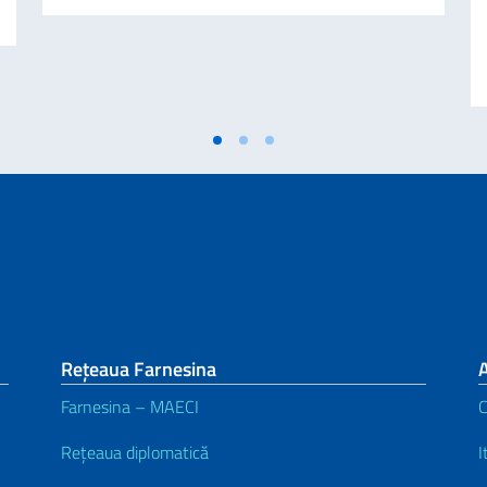
Rețeaua Farnesina
A
Farnesina – MAECI
C
Rețeaua diplomatică
I