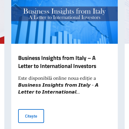
Business Insights from Italy – A
Letter to International Investors
Este disponibilă online noua ediție a
𝘽𝙪𝙨𝙞𝙣𝙚𝙨𝙨 𝙄𝙣𝙨𝙞𝙜𝙝𝙩𝙨 𝙛𝙧𝙤𝙢 𝙄𝙩𝙖𝙡𝙮 - 𝘼
𝙇𝙚𝙩𝙩𝙚𝙧 𝙩𝙤 𝙄𝙣𝙩𝙚𝙧𝙣𝙖𝙩𝙞𝙤𝙣𝙖𝙡...
Business Insights from Italy – A Letter to Internation
Citește
CLUSIV PRIN SISTEMUL POS