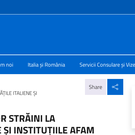
f site
alia a Bucarest
em noi
Italia și România
Servicii Consulare și Viz
Parta
Share
ŢILE ITALIENE ŞI
R STRĂINI LA
 ŞI INSTITUŢIILE AFAM