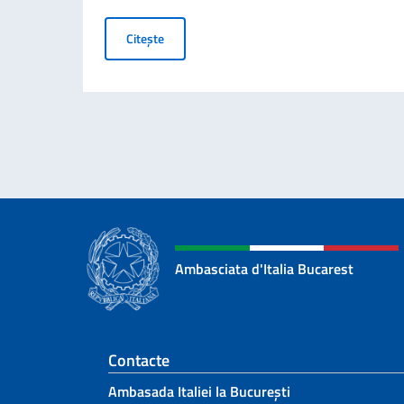
PLATA TAXELOR CONSULARE LA GHIȘEU, IN
Citește
Ambasciata d'Italia Bucarest
Footer section
Contacte
Ambasada Italiei la București