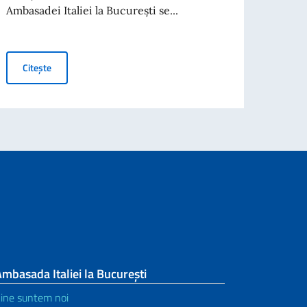
al Investors
Cit
Ambasadei Italiei la București se...
ANUNȚ CĂTRE CETĂȚENII ITALIENI ÎNSCRIȘI ÎN REGISTRUL IT
Citește
mbasada Italiei la București
ine suntem noi