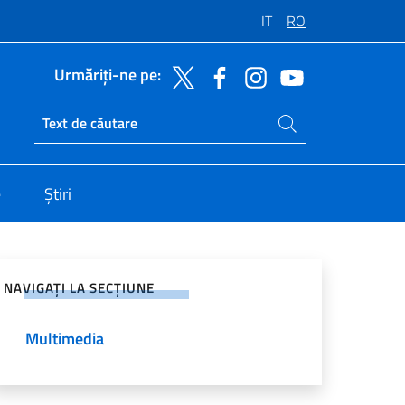
IT
RO
Urmăriți-ne pe:
Caută pe site
Ricerca sito live
e
Știri
jați pe rețelele sociale
NAVIGAȚI LA SECȚIUNE
Multimedia