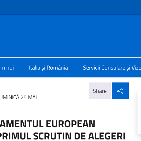
f site
alia a Bucarest
em noi
Italia și România
Servicii Consulare și Viz
Parta
Share
UMINICĂ 25 MAI
RLAMENTUL EUROPEAN
PRIMUL SCRUTIN DE ALEGERI