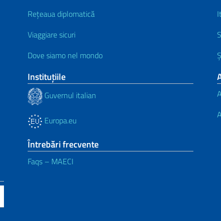
Rețeaua diplomatică
I
Viaggiare sicuri
S
Dove siamo nel mondo
Ș
Instituţiile
A
A
Guvernul italian
A
Europa.eu
Întrebări frecvente
Faqs – MAECI