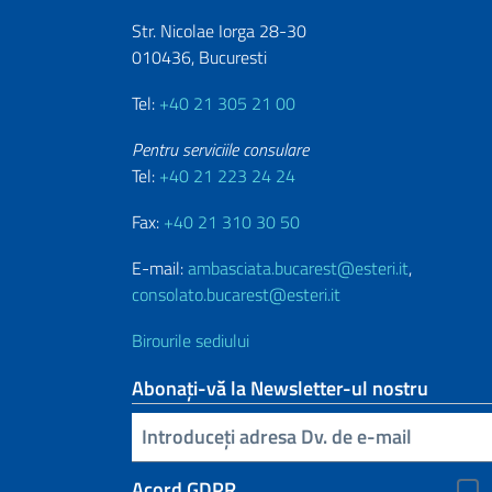
Str. Nicolae Iorga 28-30
010436, Bucuresti
Tel:
+40 21 305 21 00
Pentru serviciile consulare
Tel:
+40 21 223 24 24
Fax:
+40 21 310 30 50
E-mail:
ambasciata.bucarest@esteri.it
,
consolato.bucarest@esteri.it
Birourile sediului
Abonați-vă la Newsletter-ul nostru
Inserisci la tua email
Acord GDPR