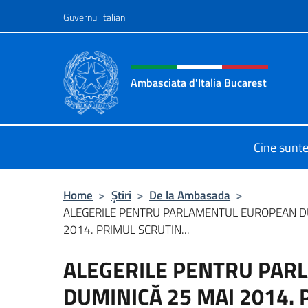
Treci la conținut
Guvernul italian
Header, social and menu o
Ambasciata d'Italia Bucarest
Il sito ufficiale dell'Ambasciata d'It
Cine sunt
Home
>
Știri
>
De la Ambasada
>
ALEGERILE PENTRU PARLAMENTUL EUROPEAN D
2014. PRIMUL SCRUTIN...
ALEGERILE PENTRU PA
DUMINICĂ 25 MAI 2014. 