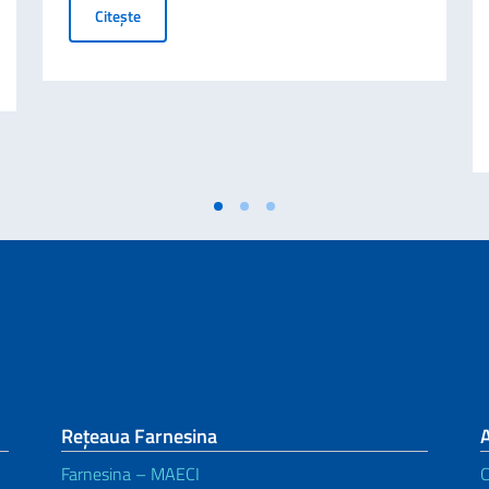
Business Insights from Italy – A Letter to Internation
Citește
CLUSIV PRIN SISTEMUL POS
Rețeaua Farnesina
A
Farnesina – MAECI
C