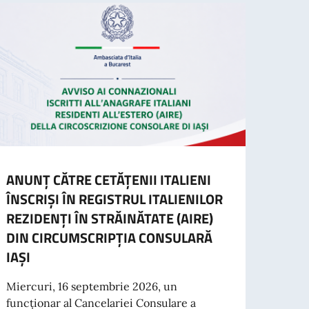
ANUNȚ CĂTRE CETĂȚENII ITALIENI
AVIZ
ÎNSCRIȘI ÎN REGISTRUL ITALIENILOR
CARE
REZIDENȚI ÎN STRĂINĂTATE (AIRE)
Se re
DIN CIRCUMSCRIPȚIA CONSULARĂ
care 
IAȘI
Români
Miercuri, 16 septembrie 2026, un
funcționar al Cancelariei Consulare a