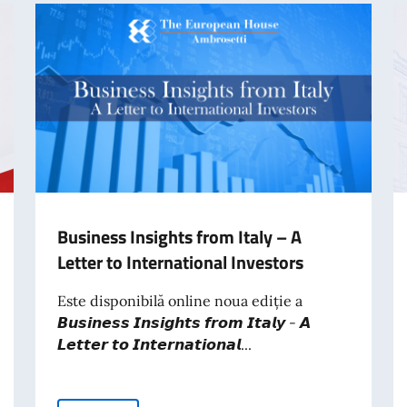
Business Insights from Italy – A
Letter to International Investors
Este disponibilă online noua ediție a
𝘽𝙪𝙨𝙞𝙣𝙚𝙨𝙨 𝙄𝙣𝙨𝙞𝙜𝙝𝙩𝙨 𝙛𝙧𝙤𝙢 𝙄𝙩𝙖𝙡𝙮 - 𝘼
𝙇𝙚𝙩𝙩𝙚𝙧 𝙩𝙤 𝙄𝙣𝙩𝙚𝙧𝙣𝙖𝙩𝙞𝙤𝙣𝙖𝙡...