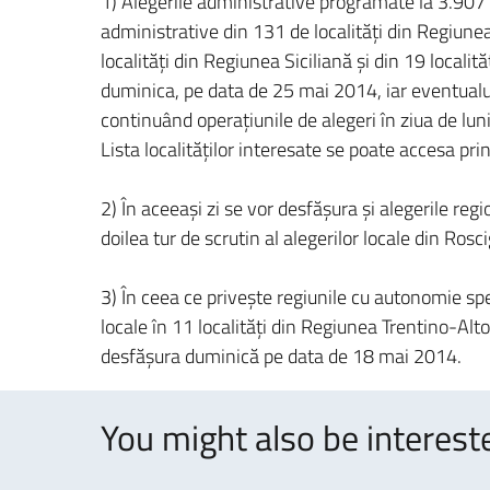
1) Alegerile administrative programate la 3.907 u
administrative din 131 de localităţi din Regiune
localităţi din Regiunea Siciliană şi din 19 localit
duminica, pe data de 25 mai 2014, iar eventualul
continuând operaţiunile de alegeri în ziua de lun
Lista localităţilor interesate se poate accesa pri
2) În aceeaşi zi se vor desfăşura şi alegerile re
doilea tur de scrutin al alegerilor locale din Rosc
3) În ceea ce priveşte regiunile cu autonomie sp
locale în 11 localităţi din Regiunea Trentino-Alto
desfăşura duminică pe data de 18 mai 2014.
You might also be intereste