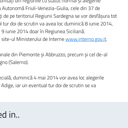
nităţi din regiunile cu statut normal şi alegerile
a Autonomă Friuli-Venezia-Giulia, cele din 37 de
ăţi de pe teritoriul Regiunii Sardegna se vor desfăşura tot
 tur doi de scrutin va avea loc duminică 8 iunie 2014,
i 9 iunie 2014 doar în Regiunea Siciliană.
n site-ul Ministerului de Interne
www.interno.gov.it
.
gionale din Piemonte şi Abbruzzo, precum şi cel de-al
igno (Salerno).
ecială, duminică 4 mai 2014 vor avea loc alegerile
 Adige, iar un eventual tur doi de scrutin se va
d in..