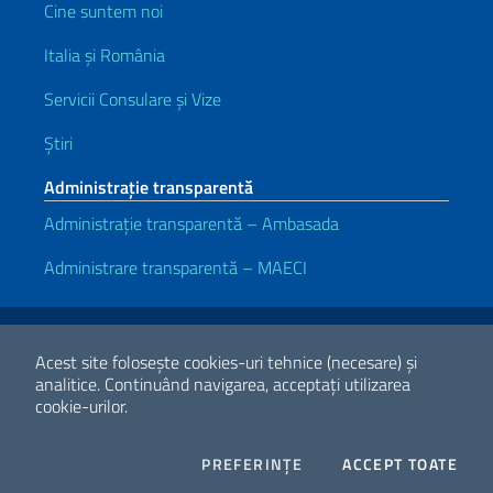
Cine suntem noi
Italia și România
Servicii Consulare și Vize
Știri
Administrație transparentă
Administrație transparentă – Ambasada
Administrare transparentă – MAECI
Link-uri utile
Note legali
Privacy e cookie policy
Dichiarazione di accessibilità
Acest site folosește cookies-uri tehnice (necesare) și
analitice.
Continuând navigarea, acceptați utilizarea
cookie-urilor.
2026 Copyright Ministerul Afacerilor Externe și Cooperării
Internaționale
COOKIES
I CO
PREFERINȚE
ACCEPT TOATE
Facebook
Twitter
Whatsapp