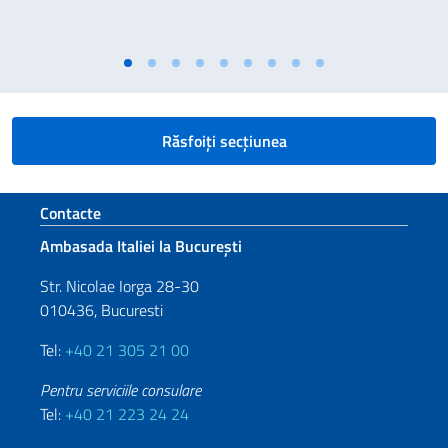
Răsfoiți secțiunea
Footer section
Contacte
Ambasada Italiei la București
Str. Nicolae Iorga 28-30
010436, Bucuresti
Tel:
+40 21 305 21 00
Pentru serviciile consulare
Tel:
+40 21 223 24 24