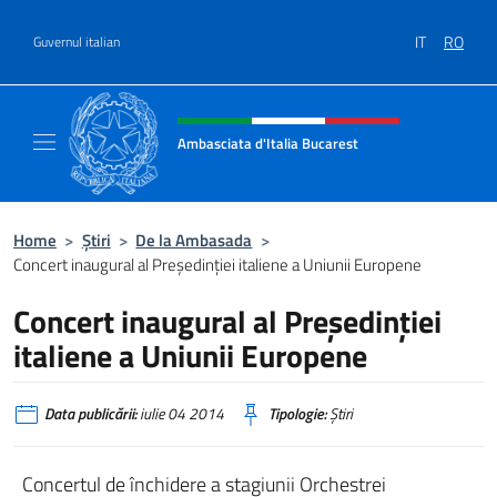
Treci la conținut
IT
RO
Guvernul italian
Header, social and menu of site
Ambasciata d'Italia Bucarest
Il sito ufficiale dell'Ambasciata d'Italia a Bu
Home
>
Știri
>
De la Ambasada
>
Concert inaugural al Preşedinţiei italiene a Uniunii Europene
Concert inaugural al Preşedinţiei
italiene a Uniunii Europene
Data publicării:
iulie 04 2014
Tipologie:
Știri
Concertul de închidere a stagiunii Orchestrei