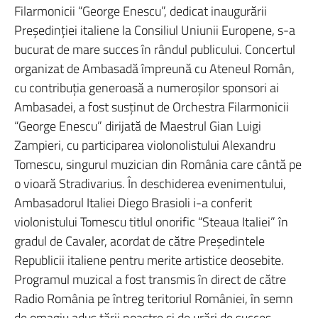
Filarmonicii “George Enescu”, dedicat inaugurării
Preşedinţiei italiene la Consiliul Uniunii Europene, s-a
bucurat de mare succes în rândul publicului. Concertul
organizat de Ambasadă împreună cu Ateneul Român,
cu contribuţia generoasă a numeroşilor sponsori ai
Ambasadei, a fost susţinut de Orchestra Filarmonicii
“George Enescu” dirijată de Maestrul Gian Luigi
Zampieri, cu participarea violonolistului Alexandru
Tomescu, singurul muzician din România care cântă pe
o vioară Stradivarius. În deschiderea evenimentului,
Ambasadorul Italiei Diego Brasioli i-a conferit
violonistului Tomescu titlul onorific “Steaua Italiei” în
gradul de Cavaler, acordat de către Preşedintele
Republicii italiene pentru merite artistice deosebite.
Programul muzical a fost transmis în direct de către
Radio România pe întreg teritoriul României, în semn
de omagiu adus ţării noastre şi de urări de succes