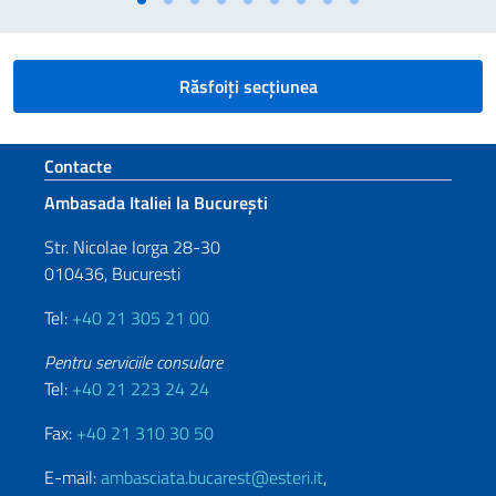
Răsfoiți secțiunea
Footer section
Contacte
Ambasada Italiei la București
Str. Nicolae Iorga 28-30
010436, Bucuresti
Tel:
+40 21 305 21 00
Pentru serviciile consulare
Tel:
+40 21 223 24 24
Fax:
+40 21 310 30 50
E-mail:
ambasciata.bucarest@esteri.it
,