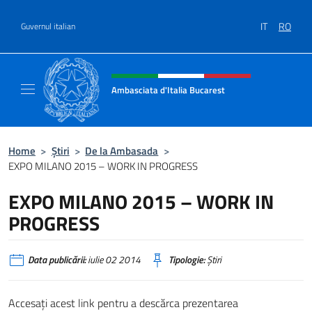
Treci la conținut
IT
RO
Guvernul italian
Header, social and menu of site
Ambasciata d'Italia Bucarest
Il sito ufficiale dell'Ambasciata d'Italia a Bu
Home
>
Știri
>
De la Ambasada
>
EXPO MILANO 2015 – WORK IN PROGRESS
EXPO MILANO 2015 – WORK IN
PROGRESS
Data publicării:
iulie 02 2014
Tipologie:
Știri
Accesaţi acest link pentru a descărca prezentarea