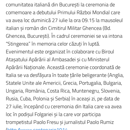
comunitatea italiană din Bucureşti la ceremonia de
comemoare a debutului Primului Război Mondial care
va avea loc duminică 27 iulie la ora 09.15 la mausoleul
italian şi român din Cimitirul Militar Ghencea (Bd.
Ghencea, Bucureşti). În cadrul ceremoniei se va intona
“Stingerea” în memoria celor căzuţi în luptă.
Evenimentul este organizat în colaborare cu Biroul
Ataşatului Apărării al Ambasadei şi cu Ministerul
Apărării Naţionale. Această ceremonie coordonată de
Italia se va desfăşura în toate ţările beligerante (Anglia,
Statele Unite ale Americii, Grecia, Portugalia, Bulgaria,
Ungaria, România, Costa Rica, Muntenegru, Slovenia,
Rusia, Cuba, Polonia şi Serbia) în aceaşi zi, pe data de
27 iulie, începând cu ceremonia din Italia care va avea
loc în podişul Folgariei şi la care vor participa
trompetistul Paolo Fresu şi jurnalistul Paolo Rumiz
(
http://www.centenario1914-