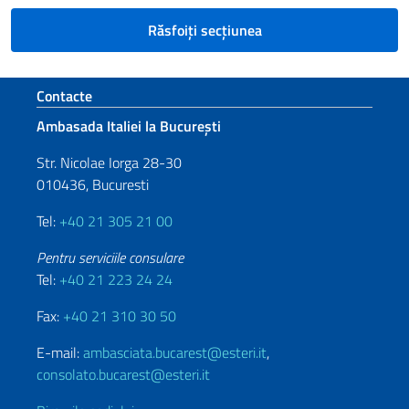
Răsfoiți secțiunea
Footer section
Contacte
Ambasada Italiei la București
Str. Nicolae Iorga 28-30
010436, Bucuresti
Tel:
+40 21 305 21 00
Pentru serviciile consulare
Tel:
+40 21 223 24 24
Fax:
+40 21 310 30 50
E-mail:
ambasciata.bucarest@esteri.it
,
consolato.bucarest@esteri.it