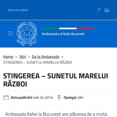
Treci la conținut
IT
RO
Guvernul italian
Header, social and menu of site
Ambasciata d'Italia Bucarest
Il sito ufficiale dell'Ambasciata d'Italia a Bu
Home
>
Știri
>
De la Ambasada
>
STINGEREA – SUNETUL MARELUI RĂZBOI
STINGEREA – SUNETUL MARELUI
RĂZBOI
Data publicării:
iulie 24 2014
Tipologie:
Știri
Ambasada Italiei la Bucureşti are plăcerea de a invita