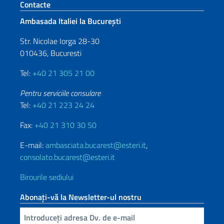
Footer section
Contacte
Ambasada Italiei la București
Str. Nicolae Iorga 28-30
010436, Bucuresti
Tel:
+40 21 305 21 00
Pentru serviciile consulare
Tel:
+40 21 223 24 24
Fax:
+40 21 310 30 50
E-mail:
ambasciata.bucarest@esteri.it
,
consolato.bucarest@esteri.it
Birourile sediului
Abonați-vă la Newsletter-ul nostru
Inserisci la tua email