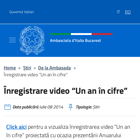
Treci la conținut
IT
RO
Guvernul italian
Header, social and menu of site
Ambasciata d'Italia Bucarest
Il sito ufficiale dell'Ambasciata d'Italia a Bu
Home
>
Știri
>
De la Ambasada
>
Înregistrare video “Un an în cifre”
Înregistrare video “Un an în cifre”
Data publicării:
iulie 08 2014
Tipologie:
Știri
Click aici
pentru a vizualiza înregistrarea video “Un an
în cifre” proiectată cu ocazia prezentării Anuarului