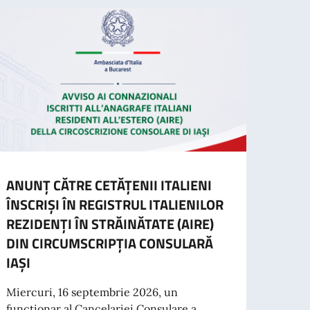
ANUNȚ CĂTRE CETĂȚENII ITALIENI
AVIZ
ÎNSCRIȘI ÎN REGISTRUL ITALIENILOR
CARE
REZIDENȚI ÎN STRĂINĂTATE (AIRE)
Se re
DIN CIRCUMSCRIPȚIA CONSULARĂ
care 
IAȘI
Români
Miercuri, 16 septembrie 2026, un
funcționar al Cancelariei Consulare a