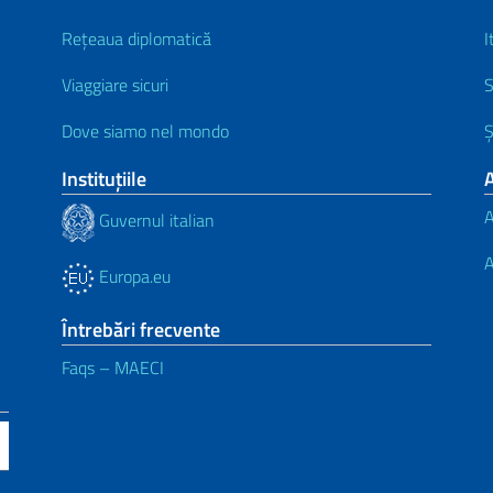
Rețeaua diplomatică
I
Viaggiare sicuri
S
Dove siamo nel mondo
Ș
Instituţiile
A
A
Guvernul italian
A
Europa.eu
Întrebări frecvente
Faqs – MAECI