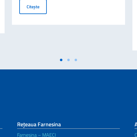
Business Insights from Italy – A Letter to Internation
Citește
CLUSIV PRIN SISTEMUL POS
Rețeaua Farnesina
A
Farnesina – MAECI
C