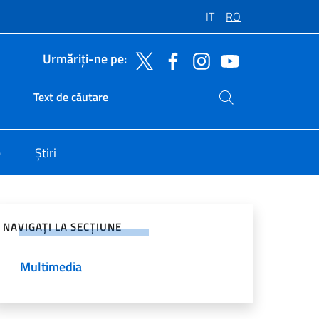
IT
RO
Urmăriți-ne pe:
Caută pe site
Ricerca sito live
e
Știri
jați pe rețelele sociale
NAVIGAȚI LA SECȚIUNE
Multimedia