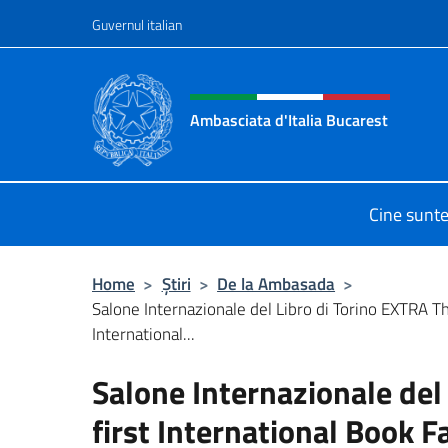
Treci la conținut
Guvernul italian
Header, social and menu o
Ambasciata d'Italia Bucarest
Il sito ufficiale dell'Ambasciata d'It
Cine sunt
Home
>
Știri
>
De la Ambasada
>
Salone Internazionale del Libro di Torino EXTRA Th
International...
Salone Internazionale del
first International Book Fa