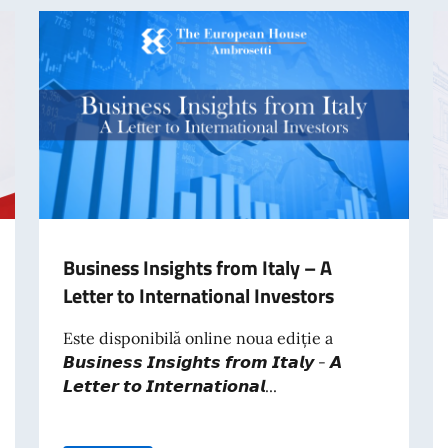
Business Insights from Italy – A
Letter to International Investors
Este disponibilă online noua ediție a
𝘽𝙪𝙨𝙞𝙣𝙚𝙨𝙨 𝙄𝙣𝙨𝙞𝙜𝙝𝙩𝙨 𝙛𝙧𝙤𝙢 𝙄𝙩𝙖𝙡𝙮 - 𝘼
𝙇𝙚𝙩𝙩𝙚𝙧 𝙩𝙤 𝙄𝙣𝙩𝙚𝙧𝙣𝙖𝙩𝙞𝙤𝙣𝙖𝙡...