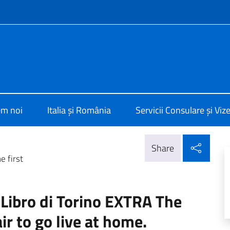
f site
alia a Bucarest
em noi
Italia și România
Servicii Consulare și Viz
Parta
Share
e first
 Libro di Torino EXTRA The
ir to go live at home.