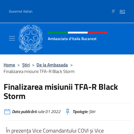
Treci la conținut
IT
RO
Guvernul italian
Header, social and menu of site
Ambasciata d'Italia Bucarest
Il sito ufficiale dell'Ambasciata d'Italia a Bu
Home
>
Știri
>
De la Ambasada
>
Finalizarea misiunii TFA-R Black Storm
Finalizarea misiunii TFA-R Black
Storm
Data publicării:
iulie 01 2022
Tipologie:
Știri
În prezenţa Vice Comandantului COVI şi Vice