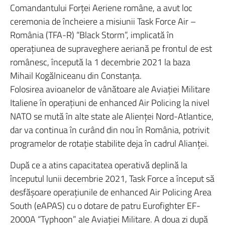
Comandantului Forţei Aeriene române, a avut loc
ceremonia de încheiere a misiunii Task Force Air –
România (TFA-R) “Black Storm”, implicată în
operaţiunea de supraveghere aeriană pe frontul de est
românesc, începută la 1 decembrie 2021 la baza
Mihail Kogălniceanu din Constanţa.
Folosirea avioanelor de vânătoare ale Aviaţiei Militare
Italiene în operaţiuni de enhanced Air Policing la nivel
NATO se mută în alte state ale Alienţei Nord-Atlantice,
dar va continua în curând din nou în România, potrivit
programelor de rotaţie stabilite deja în cadrul Alianţei.
După ce a atins capacitatea operativă deplină la
începutul lunii decembrie 2021, Task Force a început să
desfăşoare operaţiunile de enhanced Air Policing Area
South (eAPAS) cu o dotare de patru Eurofighter EF-
2000A “Typhoon” ale Aviaţiei Militare. A doua zi după