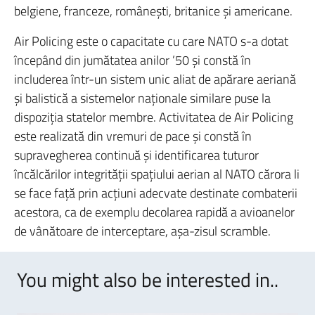
belgiene, franceze, româneşti, britanice şi americane.
Air Policing este o capacitate cu care NATO s-a dotat
începând din jumătatea anilor ’50 şi constă în
includerea într-un sistem unic aliat de apărare aeriană
şi balistică a sistemelor naţionale similare puse la
dispoziţia statelor membre. Activitatea de Air Policing
este realizată din vremuri de pace şi constă în
supravegherea continuă şi identificarea tuturor
încălcărilor integrităţii spaţiului aerian al NATO cărora li
se face faţă prin acţiuni adecvate destinate combaterii
acestora, ca de exemplu decolarea rapidă a avioanelor
de vânătoare de interceptare, aşa-zisul scramble.
You might also be interested in..