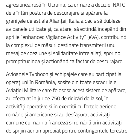
agresiunea rusă în Ucraina, ca urmare a deciziei NATO
de a întări postura de descurajare şi apărare la
graniţele de est ale Alianţei, Italia a decis să dubleze
avioanele utilizate şi, ca atare, să extindă începând din
aprilie “enhanced Vigilance Activity” (eVA), contribuind
la complexul de măsuri destinate transmiterii unui
mesaj de coeziune şi solidaritate între aliaţi, sporind
promptitudinea şi acţionând ca factor de descurajare.
Avioanele Typhoon şi echipajele care au participat la
operaţiuni în România, sosite din toate escadrilele
Aviaţiei Militare care folosesc acest sistem de apărare,
au efectuat în jur de 750 de ridicări de la sol, în
activităţi operative şi în exerciţii cu forţele aeriene
române şi americane şi au desfăşurat activităţi
comune cu marina franceză şi română prin activităţi
de sprijin aerian apropiat pentru contingentele terestre