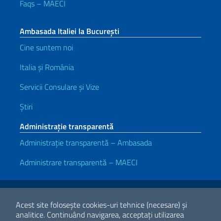
Faqs – MAECI
Ambasada Italiei la București
Cine suntem noi
Italia și România
Servicii Consulare și Vize
Știri
Administrație transparentă
Administrație transparentă – Ambasada
Administrare transparentă – MAECI
Link-uri utile
Note legali
Privacy e cookie policy
Dichiarazione di accessibilità
Acest site folosește cookies-uri tehnice (necesare) și
analitice.
Continuând navigarea, acceptați utilizarea