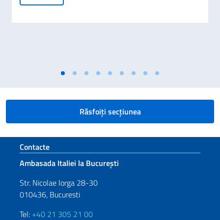
Răsfoiți secțiunea
Footer section
Contacte
Ambasada Italiei la București
Str. Nicolae Iorga 28-30
010436, Bucuresti
Tel:
+40 21 305 21 00