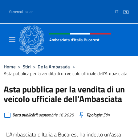
Treci la conținut
IT
RO
Guvernul italian
Header, social and menu of site
Ambasciata d'Italia Bucarest
Il sito ufficiale dell'Ambasciata d'Italia a Bu
Home
>
Știri
>
De la Ambasada
>
Asta pubblica per la vendita di un veicolo ufficiale dell’Ambasciata
Asta pubblica per la vendita di un
veicolo ufficiale dell’Ambasciata
Data publicării:
septembrie 16 2025
Tipologie:
Știri
L’Ambasciata d’Italia a Bucarest ha indetto un’asta