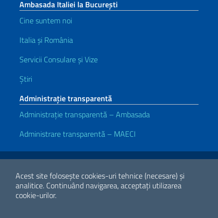
Ambasada Italiei la București
Cine suntem noi
Italia și România
Servicii Consulare și Vize
Știri
Administrație transparentă
Administrație transparentă – Ambasada
Administrare transparentă – MAECI
Link-uri utile
Note legali
Privacy e cookie policy
Dichiarazione di accessibilità
Acest site folosește cookies-uri tehnice (necesare) și
analitice.
Continuând navigarea, acceptați utilizarea
cookie-urilor.
2026 Copyright Ministerul Afacerilor Externe și Cooperării