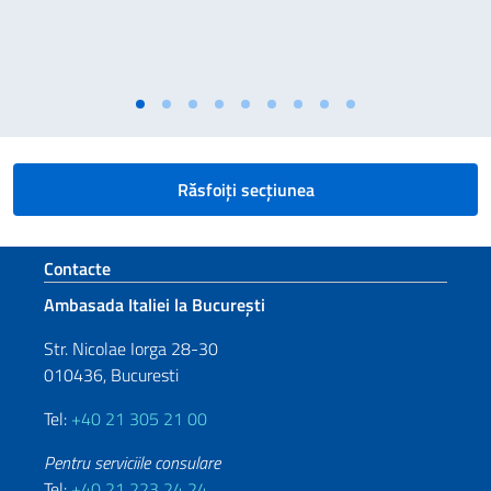
Răsfoiți secțiunea
Footer section
Contacte
Ambasada Italiei la București
Str. Nicolae Iorga 28-30
010436, Bucuresti
Tel:
+40 21 305 21 00
Pentru serviciile consulare
Tel:
+40 21 223 24 24