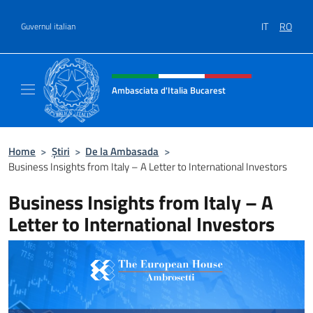
Treci la conținut
IT
RO
Guvernul italian
Header, social and menu of site
Ambasciata d'Italia Bucarest
Il sito ufficiale dell'Ambasciata d'Italia a Bu
Home
>
Știri
>
De la Ambasada
>
Business Insights from Italy – A Letter to International Investors
Business Insights from Italy – A
Letter to International Investors