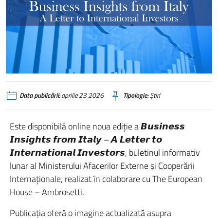
Data publicării:
aprilie 23 2026
Tipologie:
Știri
Este disponibilă online noua ediție a 𝘽𝙪𝙨𝙞𝙣𝙚𝙨𝙨
𝙄𝙣𝙨𝙞𝙜𝙝𝙩𝙨 𝙛𝙧𝙤𝙢 𝙄𝙩𝙖𝙡𝙮 – 𝘼 𝙇𝙚𝙩𝙩𝙚𝙧 𝙩𝙤
𝙄𝙣𝙩𝙚𝙧𝙣𝙖𝙩𝙞𝙤𝙣𝙖𝙡 𝙄𝙣𝙫𝙚𝙨𝙩𝙤𝙧𝙨, buletinul informativ
lunar al Ministerului Afacerilor Externe și Cooperării
Internaționale, realizat în colaborare cu The European
House – Ambrosetti.
Publicația oferă o imagine actualizată asupra