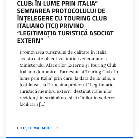
CLUB: ÎN LUME PRIN ITALIA”
SEMNAREA PROTOCOLULUI DE
ÎNŢELEGERE CU TOURING CLUB
ITALIANO (TCI) PRIVIND
“LEGITIMAŢIA TURISTICĂ ASOCIAT
EXTERN”
Promovarea turismului de calitate în Italia:
acesta este obiectivul iniţiativei comune a
Ministerului Afacerilor Externe şi Touring Club
Italiano denumite “Farnesina şi Touring Club: în
lume prin Italia” prin care, la data de 16 iulie, a
fost lansat la Farnesina proiectul “Legitimaţie
turistică membru extern” destinat italienilor
rezidenţi în străinătate şi străinilor în vederea
facilitării […]
CITEȘTE MAI MULT