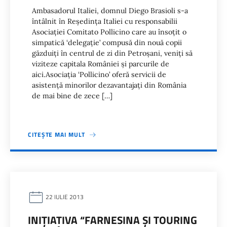
Ambasadorul Italiei, domnul Diego Brasioli s-a
întâlnit în Reşedinţa Italiei cu responsabilii
Asociaţiei Comitato Pollicino care au însoţit o
simpatică ‘delegaţie’ compusă din nouă copii
găzduiţi în centrul de zi din Petroşani, veniţi să
viziteze capitala României şi parcurile de
aici.Asociaţia ‘Pollicino’ oferă servicii de
asistenţă minorilor dezavantajaţi din România
de mai bine de zece […]
CITEȘTE MAI MULT
22 IULIE 2013
INIŢIATIVA “FARNESINA ŞI TOURING