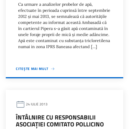
Ca urmare a analizelor probelor de apă,
efectuate în perioada cuprinsă între septembrie
2012 şi mai 2013, se semnalează că autorităţile
competente au informat această Ambasadă că
în cartierul Pipera s-a găsit apă contaminată în
unele foraje proprii de mică şi medie adâncime.
Apă este contaminat cu substanţa tricloretilena
numai in zona IPRS Baneasa afectand […]
CITEȘTE MAI MULT
24 IULIE 2013
ÎNTÂLNIRE CU RESPONSABILII
ASOCIAŢIEI COMITATO POLLICINO