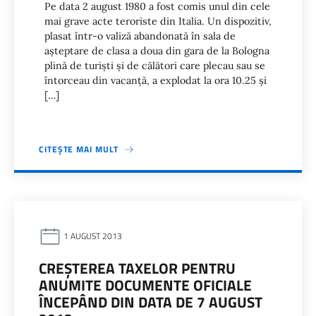
Pe data 2 august 1980 a fost comis unul din cele
mai grave acte teroriste din Italia. Un dispozitiv,
plasat într-o valiză abandonată în sala de
aşteptare de clasa a doua din gara de la Bologna
plină de turişti şi de călători care plecau sau se
întorceau din vacanţă, a explodat la ora 10.25 şi
[…]
CITEȘTE MAI MULT
1 AUGUST 2013
CREŞTEREA TAXELOR PENTRU
ANUMITE DOCUMENTE OFICIALE
ÎNCEPÂND DIN DATA DE 7 AUGUST