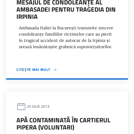
MESAJUL DE CONDOLEANŢE AL
AMBASADEI PENTRU TRAGEDIA DIN
IRPINIA
Ambasada Italiei la Bucureşti transmite sincere
condoleanţe familiilor victimelor care au pierit
în tragicul accident de autocar de la Irpinia şi
urează însănătoşire grabnică supravieţuitorilor.
CITEȘTE MAI MULT
25 IULIE 2013
APĂ CONTAMINATĂ ÎN CARTIERUL
PIPERA (VOLUNTARI)