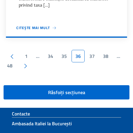
privind taxa […]
CITEȘTE MAI MULT
Paginazione
Pagina precedente
1
…
34
35
36
37
38
…
Pagina următoare
48
Răsfoiți secțiunea
Footer section
Contacte
Ambasada Italiei la București