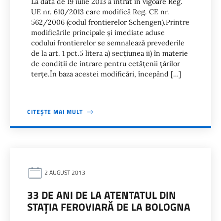
La data de 19 iulie 2013 a intrat în vigoare Reg.
UE nr. 610/2013 care modifică Reg. CE nr.
562/2006 (codul frontierelor Schengen).Printre
modificările principale şi imediate aduse
codului frontierelor se semnalează prevederile
de la art. 1 pct.5 litera a) secţiunea ii) în materie
de condiţii de intrare pentru cetăţenii ţărilor
terţe.În baza acestei modificări, începând […]
CITEȘTE MAI MULT
2 AUGUST 2013
33 DE ANI DE LA ATENTATUL DIN
STAŢIA FEROVIARĂ DE LA BOLOGNA