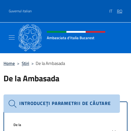
Treci la conținut
IT
RO
Guvernul italian
Header, social and menu of site
Ambasciata d'Italia Bucarest
Il sito ufficiale dell'Ambasciata d'Italia a Bu
Home
>
Știri
>
De la Ambasada
De la Ambasada
INTRODUCEȚI PARAMETRII DE CĂUTARE
De la