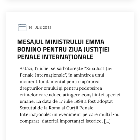
16 IULIE 2013
MESAJUL MINISTRULUI EMMA
BONINO PENTRU ZIUA JUSTIŢIEI
PENALE INTERNAŢIONALE
Astăzi, 17 iulie, se sărbătoreşte “Ziua Justiţiei
Penale Internaţionale”, în amintirea unui
moment fundamental pentru apărarea
drepturilor omului şi pentru pedepsirea
crimelor care aduce atingere conştiinţei speciei
umane. La data de 17 iulie 1998 a fost adoptat
Statutul de la Roma al Curţii Penale
Internaţionale: un eveniment pe care mulţi l-au
comparat, datorită importanţei istorice, […]