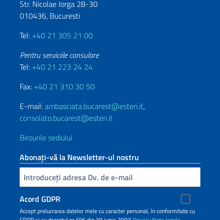
Str. Nicolae Iorga 28-30
010436, Bucuresti
Tel:
+40 21 305 21 00
Pentru serviciile consulare
Tel:
+40 21 223 24 24
Fax:
+40 21 310 30 50
E-mail:
ambasciata.bucarest@esteri.it
,
consolato.bucarest@esteri.it
Birourile sediului
Abonați-vă la Newsletter-ul nostru
Inserisci la tua email
Acord GDPR
Accept prelucrarea datelor mele cu caracter personal, în conformitate cu
GDPR și cu decretul nr.196 din 30 iunie 2003
Privacy
Note legale