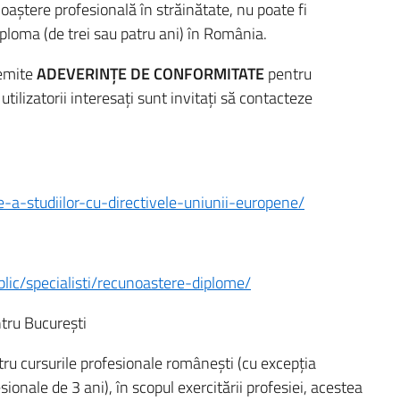
oaștere profesională în străinătate, nu poate fi
iploma (de trei sau patru ani) în România.
emite
ADEVERINȚE DE CONFORMITATE
pentru
tilizatorii interesați sunt invitați să contacteze
e-a-studiilor-cu-directivele-uniunii-europene/
lic/specialisti/recunoastere-diplome/
ntru București
ru cursurile profesionale românești (cu excepția
sionale de 3 ani), în scopul exercitării profesiei, acestea