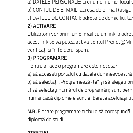
a) DATELE PERSONALE: prenume, nume, locul şi 
b) CONTUL DE E-MAIL: adresa de e-mail (asiguraţi
c) DATELE DE CONTACT: adresa de domiciliu, ţar
2) ACTIVARE
Utilizatorii vor primi un e-mail cu un link la adr
acest link se va putea activa contul Prenot@Mi. 
verificați și în folderul spam.
3) PROGRAMARE
Pentru a face o programare este necesar:
a) să accesați portalul cu datele dumneavoastră d
b) să selectați „Programează-te” şi să alegeți pr
c) să selectaţi numărul de programări; sunt per
numai dacă diplomele sunt eliberate aceluiași titu
N.B.
Fiecare programare trebuie să corespundă un
diplomă de studii.
ATENȚIE!