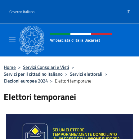
Salta al contenuto
IT
Governo Italiano
Intestazione sito, social e menù
Ambasciata d'Italia Bucarest
Il sito ufficiale dell'Ambasciata d'Italia a Bu
Home
>
Servizi Consolari e Visti
>
Servizi per il cittadino italiano
>
Servizi elettorali
>
Elezioni europee 2024
>
Elettori temporanei
Elettori temporanei