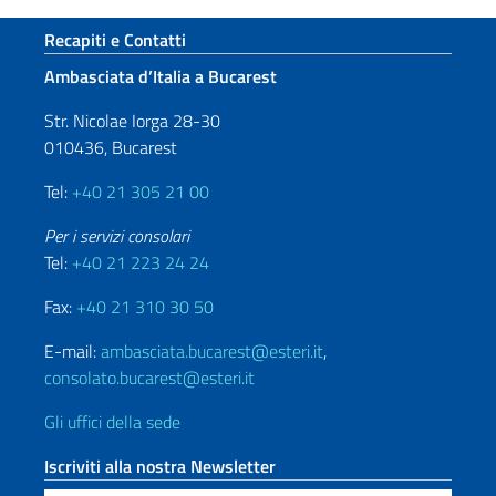
Sezione footer
Recapiti e Contatti
Ambasciata d’Italia a Bucarest
Str. Nicolae Iorga 28-30
010436, Bucarest
Tel:
+40 21 305 21 00
Per i servizi consolari
Tel:
+40 21 223 24 24
Fax:
+40 21 310 30 50
E-mail:
ambasciata.bucarest@esteri.it
,
consolato.bucarest@esteri.it
Gli uffici della sede
Iscriviti alla nostra Newsletter