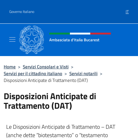
Salta al contenuto
IT
Governo Italiano
Intestazione sito, social e menù
Ambasciata d'Italia Bucarest
Il sito ufficiale dell'Ambasciata d'Italia a Bu
Home
>
Servizi Consolari e Visti
>
Servizi per il cittadino italiano
>
Servizi notarili
>
Disposizioni Anticipate di Trattamento (DAT)
Disposizioni Anticipate di
Trattamento (DAT)
Le Disposizioni Anticipate di Trattamento – DAT
(anche dette “biotestamento” o “testamento