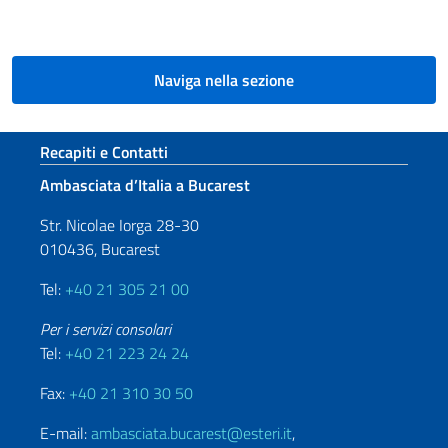
Naviga nella sezione
Sezione footer
Recapiti e Contatti
Ambasciata d’Italia a Bucarest
Str. Nicolae Iorga 28-30
010436, Bucarest
Tel:
+40 21 305 21 00
Per i servizi consolari
Tel:
+40 21 223 24 24
Fax:
+40 21 310 30 50
E-mail:
ambasciata.bucarest@esteri.it
,