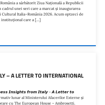
 România a sărbătorit Ziua Națională a Republicii
în cadrul unei seri care a marcat și inaugurarea
i Cultural Italia–România 2026. Acum optzeci de
 instituțional care a […]
LY – A LETTER TO INTERNATIONAL
𝙣𝙨𝙞𝙜𝙝𝙩𝙨 𝙛𝙧𝙤𝙢 𝙄𝙩𝙖𝙡𝙮 – 𝘼 𝙇𝙚𝙩𝙩𝙚𝙧 𝙩𝙤
inul informativ lunar al Ministerului Afacerilor Externe și
aborare cu The European House – Ambrosetti.