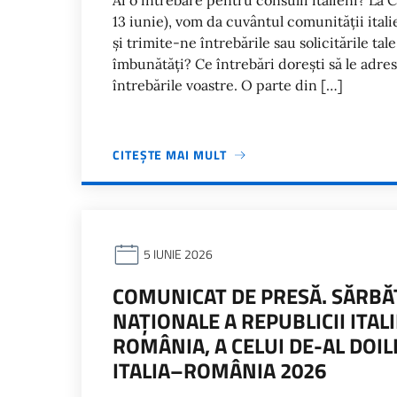
Ai o întrebare pentru consulii italieni? La C
13 iunie), vom da cuvântul comunității itali
și trimite-ne întrebările sau solicitările tal
îmbunătăți? Ce întrebări dorești să le adres
întrebările voastre. O parte din […]
CITEȘTE MAI MULT
5 IUNIE 2026
COMUNICAT DE PRESĂ. SĂRBĂT
NAȚIONALE A REPUBLICII ITAL
ROMÂNIA, A CELUI DE-AL DOI
ITALIA–ROMÂNIA 2026