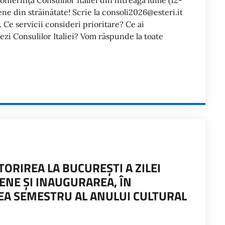
onferința Consulilor Italiei din întreaga lume (12-
ene din străinătate! Scrie la consoli2026@esteri.it
e. Ce servicii consideri prioritare? Ce ai
ezi Consulilor Italiei? Vom răspunde la toate
ORIREA LA BUCUREȘTI A ZILEI
IENE ȘI INAUGURAREA, ÎN
LEA SEMESTRU AL ANULUI CULTURAL