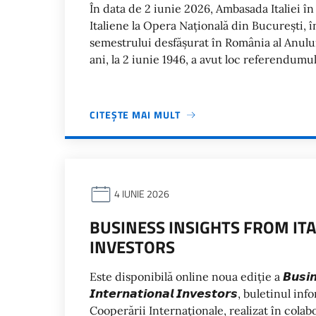
În data de 2 iunie 2026, Ambasada Italiei în
Italiene la Opera Națională din București, 
semestrului desfășurat în România al Anulu
ani, la 2 iunie 1946, a avut loc referendumul
CITEȘTE MAI MULT
4 IUNIE 2026
BUSINESS INSIGHTS FROM ITA
INVESTORS
Este disponibilă online noua ediție a 𝘽𝙪𝙨𝙞𝙣𝙚𝙨𝙨 𝙄
𝙄𝙣𝙩𝙚𝙧𝙣𝙖𝙩𝙞𝙤𝙣𝙖𝙡 𝙄𝙣𝙫𝙚𝙨𝙩𝙤𝙧𝙨, bulet
Cooperării Internaționale, realizat în col