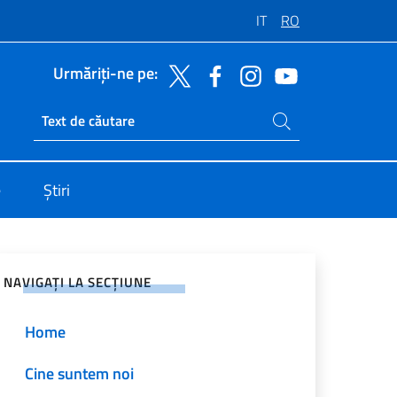
IT
RO
Urmăriți-ne pe:
Caută pe site
Ricerca sito live
e
Știri
jați pe rețelele sociale
NAVIGAȚI LA SECȚIUNE
Home
Cine suntem noi