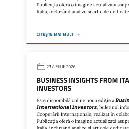
Publicația oferă o imagine actualizată asupr
Italia, incluzând analize și articole dedica
CITEȘTE MAI MULT
23 APRILIE 2026
BUSINESS INSIGHTS FROM ITA
INVESTORS
Este disponibilă online noua ediție a 𝘽𝙪𝙨𝙞𝙣𝙚𝙨𝙨 𝙄
𝙄𝙣𝙩𝙚𝙧𝙣𝙖𝙩𝙞𝙤𝙣𝙖𝙡 𝙄𝙣𝙫𝙚𝙨𝙩𝙤𝙧𝙨, bulet
Cooperării Internaționale, realizat în col
Publicația oferă o imagine actualizată asupr
Italia, incluzând analize și articole dedica