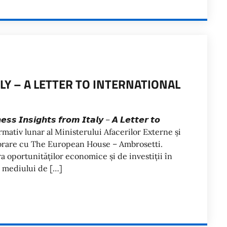
LY – A LETTER TO INTERNATIONAL
𝙣𝙨𝙞𝙜𝙝𝙩𝙨 𝙛𝙧𝙤𝙢 𝙄𝙩𝙖𝙡𝙮 – 𝘼 𝙇𝙚𝙩𝙩𝙚𝙧 𝙩𝙤
inul informativ lunar al Ministerului Afacerilor Externe și
aborare cu The European House – Ambrosetti.
a oportunităților economice și de investiții în
te mediului de […]