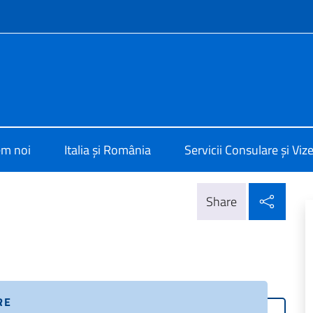
f site
alia a Bucarest
em noi
Italia și România
Servicii Consulare și Viz
Parta
Share
RE