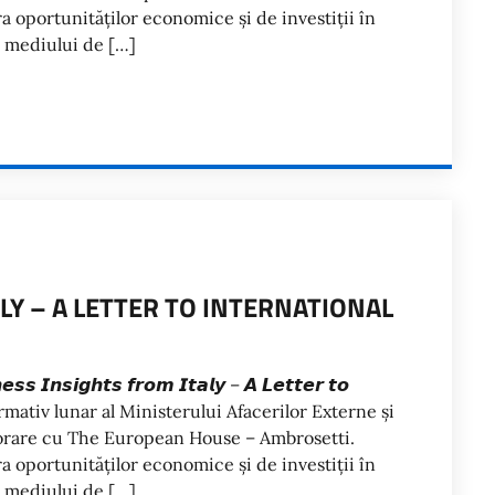
a oportunităților economice și de investiții în
te mediului de […]
LY – A LETTER TO INTERNATIONAL
𝙣𝙨𝙞𝙜𝙝𝙩𝙨 𝙛𝙧𝙤𝙢 𝙄𝙩𝙖𝙡𝙮 – 𝘼 𝙇𝙚𝙩𝙩𝙚𝙧 𝙩𝙤
inul informativ lunar al Ministerului Afacerilor Externe și
aborare cu The European House – Ambrosetti.
a oportunităților economice și de investiții în
te mediului de […]