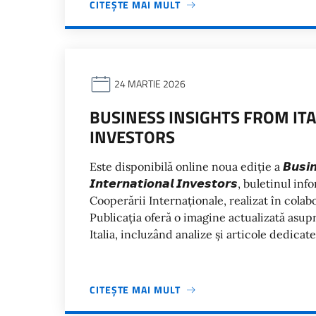
CITEȘTE MAI MULT
24 MARTIE 2026
BUSINESS INSIGHTS FROM ITA
INVESTORS
Este disponibilă online noua ediție a 𝘽𝙪𝙨𝙞𝙣𝙚𝙨𝙨 𝙄
𝙄𝙣𝙩𝙚𝙧𝙣𝙖𝙩𝙞𝙤𝙣𝙖𝙡 𝙄𝙣𝙫𝙚𝙨𝙩𝙤𝙧𝙨, bulet
Cooperării Internaționale, realizat în col
Publicația oferă o imagine actualizată asupr
Italia, incluzând analize și articole dedica
CITEȘTE MAI MULT