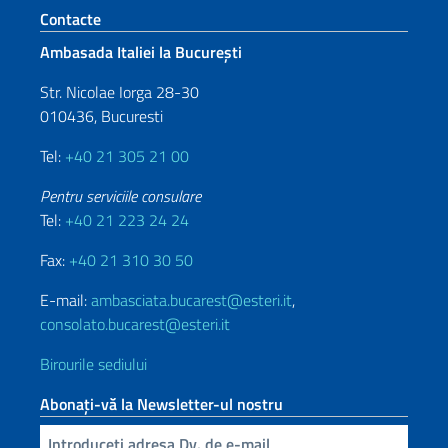
Footer section
Contacte
Ambasada Italiei la București
Str. Nicolae Iorga 28-30
010436, Bucuresti
Tel:
+40 21 305 21 00
Pentru serviciile consulare
Tel:
+40 21 223 24 24
Fax:
+40 21 310 30 50
E-mail:
ambasciata.bucarest@esteri.it
,
consolato.bucarest@esteri.it
Birourile sediului
Abonați-vă la Newsletter-ul nostru
Inserisci la tua email