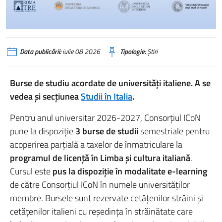
Data publicării:
iulie 08 2026
Tipologie:
Știri
Burse de studiu acordate de universități italiene. A se
vedea și secțiunea
Studii în Italia
.
Pentru anul universitar 2026-2027, Consorțiul ICoN
pune la dispoziție
3 burse de studii
semestriale pentru
acoperirea parțială a taxelor de înmatriculare la
programul de licență în Limba și cultura italiană
.
Cursul este
pus la dispoziție în modalitate e-learning
de către Consorțiul ICoN în numele universităților
membre. Bursele sunt rezervate cetățenilor străini și
cetățenilor italieni cu reședința în străinătate care