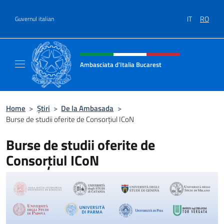
Treci la conținut
IT
RO
Guvernul italian
Header, social and menu of site
Ambasciata d'Italia Bucarest
Il sito ufficiale dell'Ambasciata d'Italia a Bu
Home
>
Știri
>
De la Ambasada
>
Burse de studii oferite de Consorțiul ICoN
Burse de studii oferite de
Consorțiul ICoN