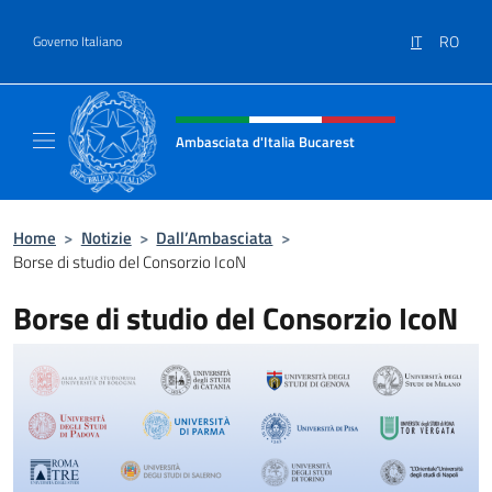
Salta al contenuto
IT
RO
Governo Italiano
Intestazione sito, social e menù
Ambasciata d'Italia Bucarest
Il sito ufficiale dell'Ambasciata d'Italia a Bu
Home
>
Notizie
>
Dall’Ambasciata
>
Borse di studio del Consorzio IcoN
Borse di studio del Consorzio IcoN