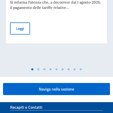
Si informa l’utenza che, a decorrere dal 1 agosto 2026,
il pagamento delle tariffe relative...
PAGAMENTO DELLE TARIFFE CONSOLARI ALLO SPORTELL
Leggi
Naviga nella sezione
Sezione footer
Recapiti e Contatti