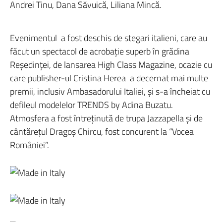
Andrei Tinu, Dana Săvuică, Liliana Mincă.
Evenimentul a fost deschis de stegari italieni, care au
făcut un spectacol de acrobaţie superb în grădina
Reşedinţei, de lansarea High Class Magazine, ocazie cu
care publisher-ul Cristina Herea a decernat mai multe
premii, inclusiv Ambasadorului Italiei, şi s-a încheiat cu
defileul modelelor TRENDS by Adina Buzatu.
Atmosfera a fost întreţinută de trupa Jazzapella şi de
cântăreţul Dragoş Chircu, fost concurent la “Vocea
României”.