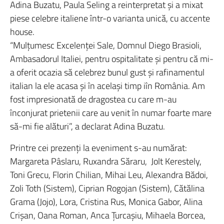
Adina Buzatu, Paula Seling a reinterpretat şi a mixat
piese celebre italiene într-o varianta unică, cu accente
house.
“Mulţumesc Excelenţei Sale, Domnul Diego Brasioli,
Ambasadorul Italiei, pentru ospitalitate şi pentru că mi-
a oferit ocazia să celebrez bunul gust şi rafinamentul
italian la ele acasa şi în acelaşi timp iîn România. Am
fost impresionată de dragostea cu care m-au
înconjurat prietenii care au venit în numar foarte mare
să-mi fie alături”, a declarat Adina Buzatu.
Printre cei prezenţi la eveniment s-au numărat:
Margareta Pâslaru, Ruxandra Săraru, Jolt Kerestely,
Toni Grecu, Florin Chilian, Mihai Leu, Alexandra Bădoi,
Zoli Toth (Sistem), Ciprian Rogojan (Sistem), Cătălina
Grama (Jojo), Lora, Cristina Rus, Monica Gabor, Alina
Crişan, Oana Roman, Anca Ţurcaşiu, Mihaela Borcea,