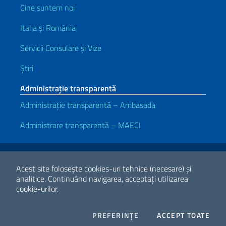
Cine suntem noi
Italia și România
Servicii Consulare și Vize
Știri
Administrație transparentă
Administrație transparentă – Ambasada
Administrare transparentă – MAECI
Link-uri utile
Note legali
Privacy e cookie policy
Dichiarazione di accessibilità
Acest site folosește cookies-uri tehnice (necesare) și
analitice.
Continuând navigarea, acceptați utilizarea
cookie-urilor.
2026 Copyright Ministerul Afacerilor Externe și Cooperării
Internaționale
COOKIES
I CO
PREFERINȚE
ACCEPT TOATE
Facebook
Twitter
Whatsapp