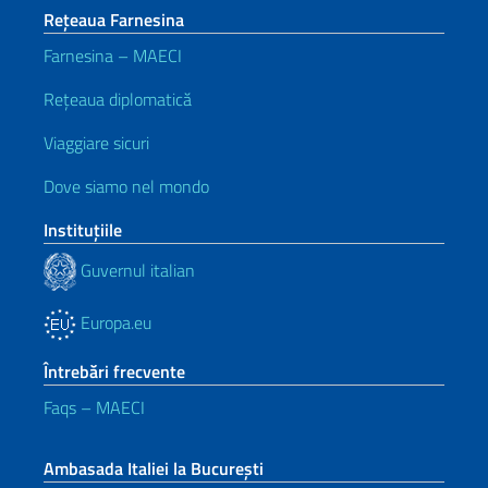
Rețeaua Farnesina
Farnesina – MAECI
Rețeaua diplomatică
Viaggiare sicuri
Dove siamo nel mondo
Instituţiile
Guvernul italian
Europa.eu
Întrebări frecvente
Faqs – MAECI
Ambasada Italiei la București