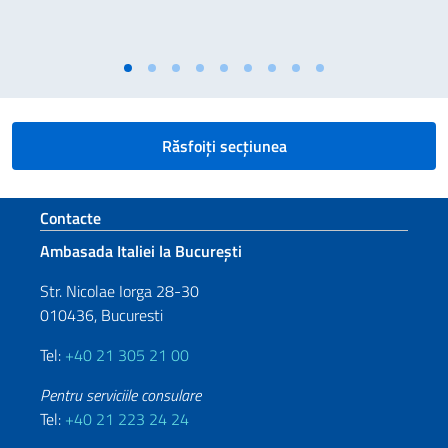
Răsfoiți secțiunea
Footer section
Contacte
Ambasada Italiei la București
Str. Nicolae Iorga 28-30
010436, Bucuresti
Tel:
+40 21 305 21 00
Pentru serviciile consulare
Tel:
+40 21 223 24 24