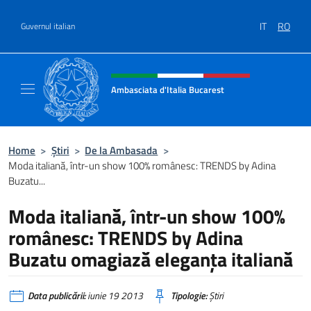
Treci la conținut
IT
RO
Guvernul italian
Header, social and menu of site
Ambasciata d'Italia Bucarest
Il sito ufficiale dell'Ambasciata d'Italia a Bu
Home
>
Știri
>
De la Ambasada
>
Moda italiană, într-un show 100% românesc: TRENDS by Adina
Buzatu...
Moda italiană, într-un show 100%
românesc: TRENDS by Adina
Buzatu omagiază eleganţa italiană
Data publicării:
iunie 19 2013
Tipologie:
Știri