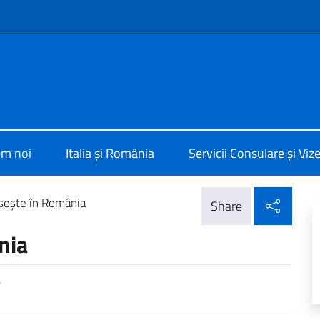
f site
alia a Bucarest
em noi
Italia și România
Servicii Consulare și Viz
Parta
eşte în România
Share
nia