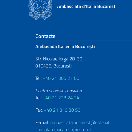
Ambasciata d'Italia Bucarest
Footer section
Contacte
Ambasada Italiei la București
Str. Nicolae Iorga 28-30
010436, Bucuresti
Tel:
+40 21 305 21 00
Pentru serviciile consulare
Tel:
+40 21 223 24 24
Fax:
+40 21 310 30 50
E-mail:
ambasciata.bucarest@esteri.it
,
consolato.bucarest@esteri.it