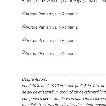
Brands, unde se va regăsi întreaga gamă de pro
________________________________
Despre Aurora:
Fondată în anul 1919 în Torino (Italia) de către un
de ani de existenţă un producător de referinţă în do
Compania a decis extinderea în afara Italiei încep
mondial structura cifrei de afaceri a suferit modif