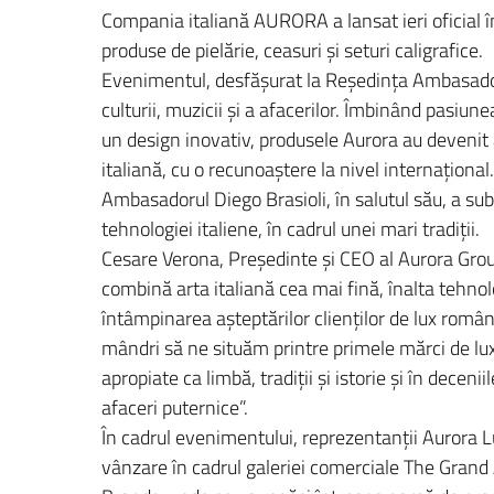
Compania italiană AURORA a lansat ieri oficial
produse de pielărie, ceasuri şi seturi caligrafice.
Evenimentul, desfăşurat la Reşedinţa Ambasadoru
culturii, muzicii şi a afacerilor. Îmbinând pasiu
un design inovativ, produsele Aurora au deveni
italiană, cu o recunoaştere la nivel internaţional.
Ambasadorul Diego Brasioli, în salutul său, a sub
tehnologiei italiene, în cadrul unei mari tradiţii.
Cesare Verona, Preşedinte şi CEO al Aurora Grou
combină arta italiană cea mai fină, înalta tehnol
întâmpinarea aşteptărilor clienţilor de lux rom
mândri să ne situăm printre primele mărci de lux
apropiate ca limbă, tradiţii şi istorie şi în decenii
afaceri puternice”.
În cadrul evenimentului, reprezentanţii Aurora 
vânzare în cadrul galeriei comerciale The Grand