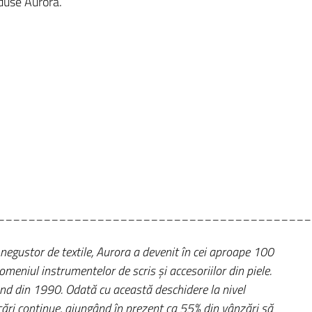
duse Aurora.
_________________________________________
 negustor de textile, Aurora a devenit în cei aproape 100
meniul instrumentelor de scris şi accesoriilor din piele.
ând din 1990. Odată cu această deschidere la nivel
icări continue, ajungând în prezent ca 55% din vânzări să