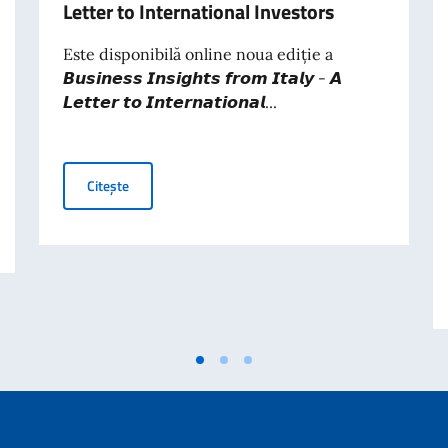
Letter to International Investors
Este disponibilă online noua ediție a
𝘽𝙪𝙨𝙞𝙣𝙚𝙨𝙨 𝙄𝙣𝙨𝙞𝙜𝙝𝙩𝙨 𝙛𝙧𝙤𝙢 𝙄𝙩𝙖𝙡𝙮 - 𝘼
𝙇𝙚𝙩𝙩𝙚𝙧 𝙩𝙤 𝙄𝙣𝙩𝙚𝙧𝙣𝙖𝙩𝙞𝙤𝙣𝙖𝙡...
Business Insights from Italy – A Letter to Internation
Citește
CLUSIV PRIN SISTEMUL POS