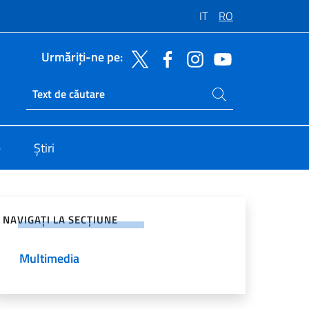
IT
RO
Urmăriți-ne pe:
Caută pe site
Ricerca sito live
e
Știri
jați pe rețelele sociale
NAVIGAȚI LA SECȚIUNE
Multimedia