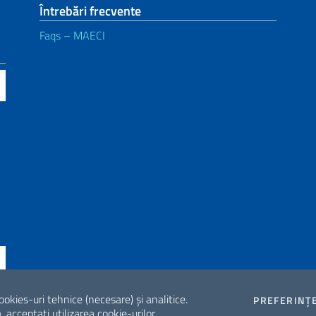
Întrebări frecvente
Faqs – MAECI
ookies-uri tehnice (necesare) și analitice.
PREFERINȚ
acceptați utilizarea cookie-urilor.
ne di accessibilità
2026 Copyrig