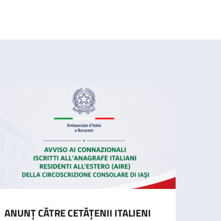
ANUNȚ CĂTRE CETĂȚENII ITALIENI
AVIZ