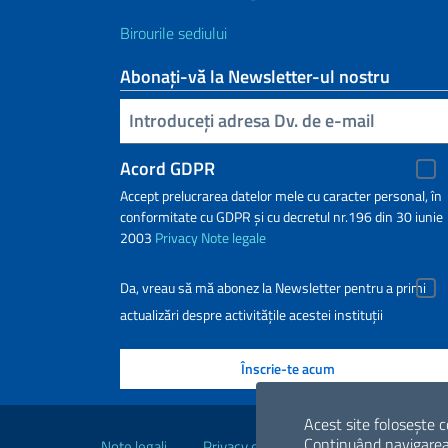
Birourile sediului
Abonați-vă la Newsletter-ul nostru
Inserisci la tua email
Acord GDPR
Accept prelucrarea datelor mele cu caracter personal, în
conformitate cu GDPR și cu decretul nr.196 din 30 iunie
2003
Privacy
Note legale
Da, vreau să mă abonez la Newsletter pentru a primi
actualizări despre activitățile acestei instituții
Link-uri utile
Acest site folosește c
Continuând navigarea, 
Note legali
Privacy e cookie policy
Dichiarazio