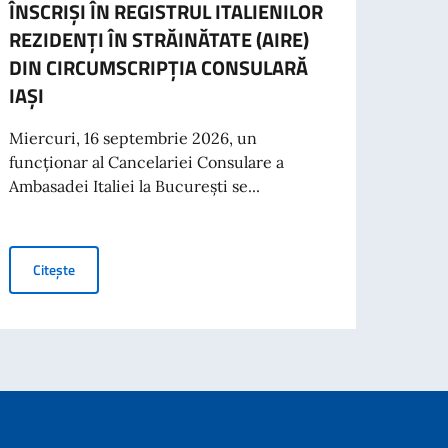
ÎNSCRIȘI ÎN REGISTRUL ITALIENILOR
CARE
REZIDENȚI ÎN STRĂINĂTATE (AIRE)
Se re
DIN CIRCUMSCRIPȚIA CONSULARĂ
care 
IAȘI
Români
Miercuri, 16 septembrie 2026, un
funcționar al Cancelariei Consulare a
al Investors
Cit
Ambasadei Italiei la București se...
ANUNȚ CĂTRE CETĂȚENII ITALIENI ÎNSCRIȘI ÎN REGISTRUL IT
Citește