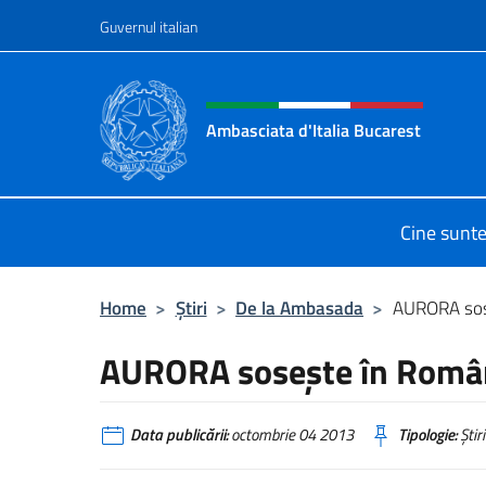
Treci la conținut
Guvernul italian
Header, social and menu o
Ambasciata d'Italia Bucarest
Il sito ufficiale dell'Ambasciata d'It
Cine sunt
Home
>
Știri
>
De la Ambasada
>
AURORA sos
AURORA soseşte în Româ
Data publicării:
octombrie 04 2013
Tipologie:
Știri