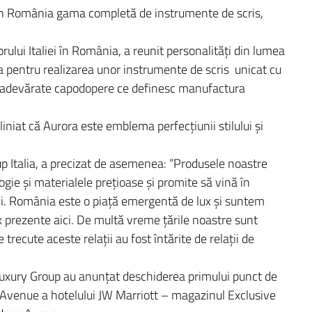
 în România gama completă de instrumente de scris,
lui Italiei în România, a reunit personalităţi din lumea
nea pentru realizarea unor instrumente de scris unicat cu
t adevărate capodopere ce definesc manufactura
liniat că Aurora este emblema perfecţiunii stilului şi
p Italia, a precizat de asemenea: “Produsele noastre
ogie şi materialele preţioase şi promite să vină în
âni. România este o piaţă emergentă de lux şi suntem
 prezente aici. De multă vreme ţările noastre sunt
le trecute aceste relaţii au fost întărite de relaţii de
Luxury Group au anunţat deschiderea primului punct de
 Avenue a hotelului JW Marriott – magazinul Exclusive