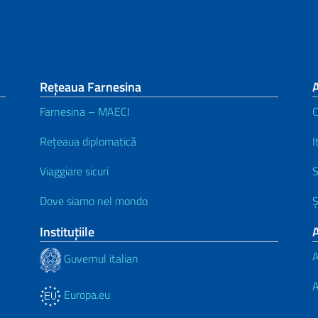
Rețeaua Farnesina
A
Farnesina – MAECI
C
Rețeaua diplomatică
I
Viaggiare sicuri
S
Dove siamo nel mondo
Ș
Instituţiile
A
A
Guvernul italian
A
Europa.eu