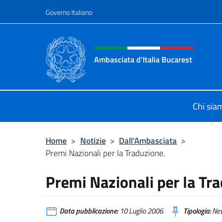
Salta al contenuto
Governo Italiano
Intestazione sito, social 
Ambasciata d'Italia Bucarest
Il sito ufficiale dell'Ambasciata d'It
Chi sia
Home
>
Notizie
>
Dall’Ambasciata
>
Premi Nazionali per la Traduzione.
Premi Nazionali per la Tr
Data pubblicazione:
10 Luglio 2006
Tipologia:
Ne