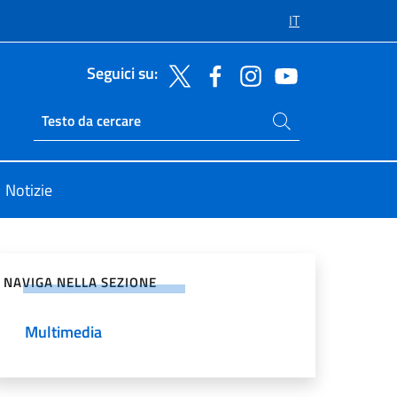
IT
Seguici su:
Cerca nel sito
Ricerca sito live
Notizie
vidi sui Social Network
NAVIGA NELLA SEZIONE
Multimedia