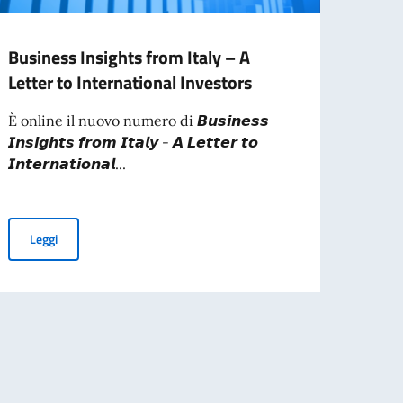
Business Insights from Italy – A
I Com
Letter to International Investors
I Com.
cittad
È online il nuovo numero di 𝘽𝙪𝙨𝙞𝙣𝙚𝙨𝙨
ciasc
𝙄𝙣𝙨𝙞𝙜𝙝𝙩𝙨 𝙛𝙧𝙤𝙢 𝙄𝙩𝙖𝙡𝙮 - 𝘼 𝙇𝙚𝙩𝙩𝙚𝙧 𝙩𝙤
𝙄𝙣𝙩𝙚𝙧𝙣𝙖𝙩𝙞𝙤𝙣𝙖𝙡...
Leg
Business Insights from Italy – A Letter to International Investor
Leggi
denza. Seguici per maggiori dettagli su come votare!