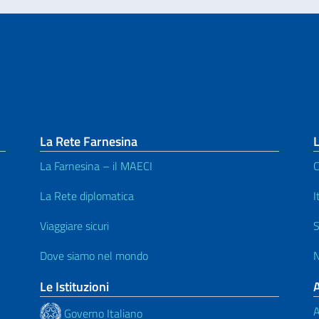
La Rete Farnesina
L
La Farnesina – il MAECI
C
La Rete diplomatica
I
Viaggiare sicuri
S
Dove siamo nel mondo
N
Le Istituzioni
A
Governo Italiano