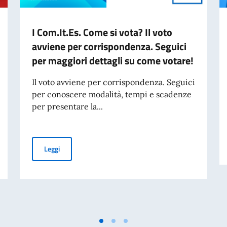
I Com.It.Es. Come si vota? Il voto
avviene per corrispondenza. Seguici
per maggiori dettagli su come votare!
Il voto avviene per corrispondenza. Seguici
per conoscere modalità, tempi e scadenze
per presentare la...
O SPORTELLO ANCHE TRAMITE POS
I Com.It.Es. Come si vota? Il voto avviene per corrispon
Leggi