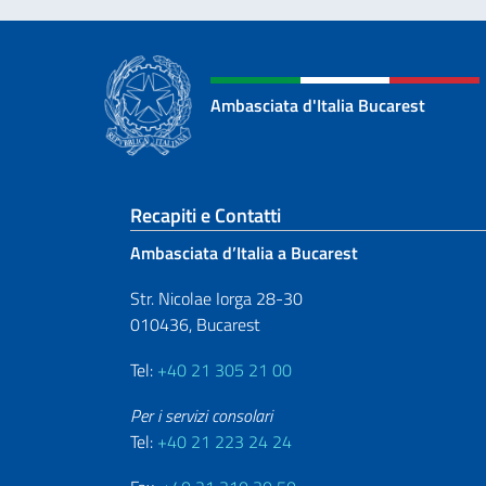
Ambasciata d'Italia Bucarest
Sezione footer
Recapiti e Contatti
Ambasciata d’Italia a Bucarest
Str. Nicolae Iorga 28-30
010436, Bucarest
Tel:
+40 21 305 21 00
Per i servizi consolari
Tel:
+40 21 223 24 24