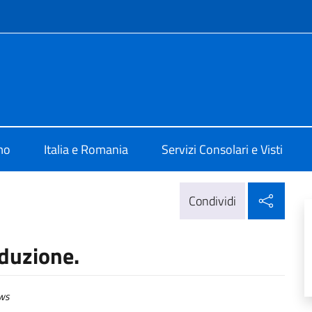
e menù
alia a Bucarest
mo
Italia e Romania
Servizi Consolari e Visti
Condi
Condividi
aduzione.
ws