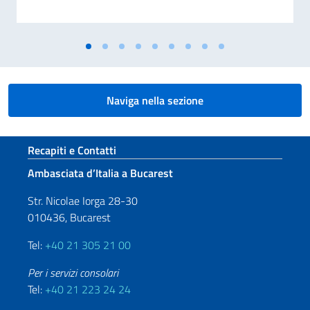
Naviga nella sezione
Sezione footer
Recapiti e Contatti
Ambasciata d’Italia a Bucarest
Str. Nicolae Iorga 28-30
010436, Bucarest
Tel:
+40 21 305 21 00
Per i servizi consolari
Tel:
+40 21 223 24 24