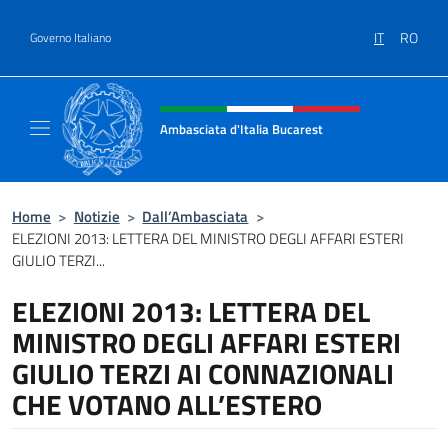
Salta al contenuto
IT
RO
Governo Italiano
Intestazione sito, social e menù
Ambasciata d'Italia Bucarest
Il sito ufficiale dell'Ambasciata d'Italia a Bu
Home
>
Notizie
>
Dall’Ambasciata
>
ELEZIONI 2013: LETTERA DEL MINISTRO DEGLI AFFARI ESTERI
GIULIO TERZI...
ELEZIONI 2013: LETTERA DEL
MINISTRO DEGLI AFFARI ESTERI
GIULIO TERZI AI CONNAZIONALI
CHE VOTANO ALL’ESTERO