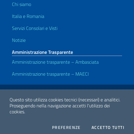
Chi siamo
Italia e Romania
Servizi Consolari e Visti
Notizie
Amministrazione Trasparente
Amministrazione trasparente – Ambasciata
Amministrazione trasparente – MAECI
Link Utili
Note legali
Privacy e cookie policy
Dichiarazione di accessibilità
Questo sito utilizza cookies tecnici (necessari) e analitici.
Proseguendo nella navigazione accetti l'utilizzo dei
cookies.
2026 Copyright Ministero degli Affari Esteri e della Cooperazione
Internazionale
COOKIES
I CO
PREFERENZE
ACCETTO TUTTI
Facebook
Twitter
Whatsapp