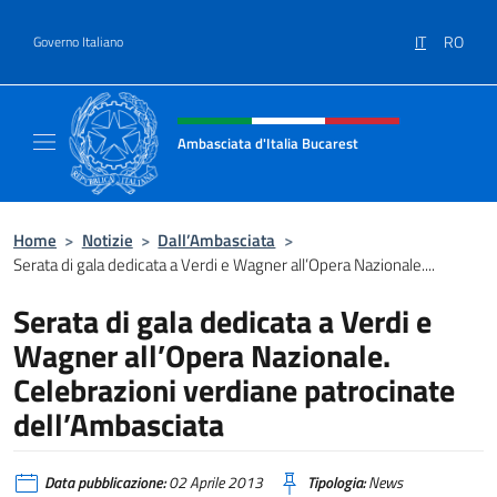
Salta al contenuto
IT
RO
Governo Italiano
Intestazione sito, social e menù
Ambasciata d'Italia Bucarest
Il sito ufficiale dell'Ambasciata d'Italia a Bu
Home
>
Notizie
>
Dall’Ambasciata
>
Serata di gala dedicata a Verdi e Wagner all’Opera Nazionale....
Serata di gala dedicata a Verdi e
Wagner all’Opera Nazionale.
Celebrazioni verdiane patrocinate
dell’Ambasciata
Data pubblicazione:
02 Aprile 2013
Tipologia:
News