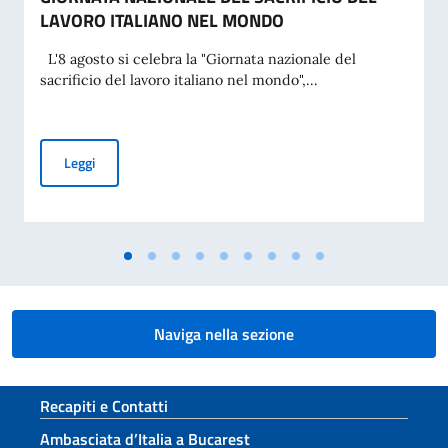
LAVORO ITALIANO NEL MONDO
L'8 agosto si celebra la "Giornata nazionale del
sacrificio del lavoro italiano nel mondo",...
MESSAGGIO DEL VICE PRESIDENTE DEL CONSIGLIO DEI MI
Leggi
Naviga nella sezione
Sezione footer
Recapiti e Contatti
Ambasciata d’Italia a Bucarest