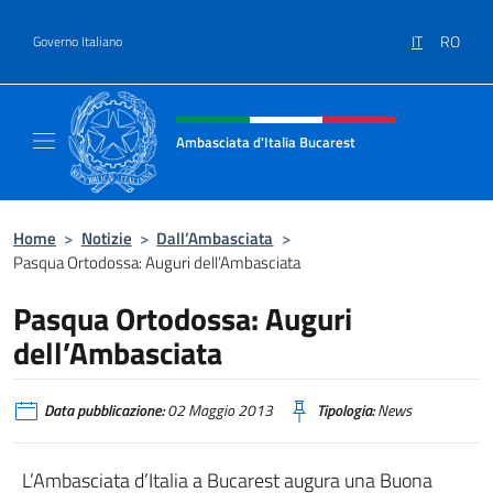
Salta al contenuto
IT
RO
Governo Italiano
Intestazione sito, social e menù
Ambasciata d'Italia Bucarest
Il sito ufficiale dell'Ambasciata d'Italia a Bu
Home
>
Notizie
>
Dall’Ambasciata
>
Pasqua Ortodossa: Auguri dell’Ambasciata
Pasqua Ortodossa: Auguri
dell’Ambasciata
Data pubblicazione:
02 Maggio 2013
Tipologia:
News
L’Ambasciata d’Italia a Bucarest augura una Buona