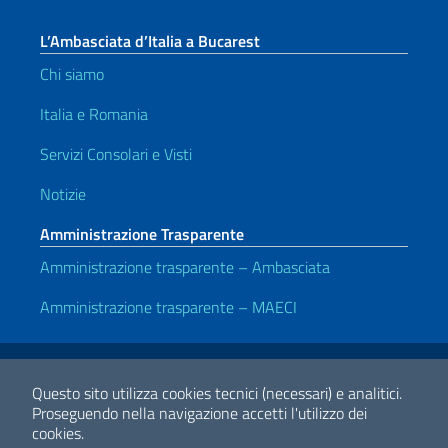
L’Ambasciata d’Italia a Bucarest
Chi siamo
Italia e Romania
Servizi Consolari e Visti
Notizie
Amministrazione Trasparente
Amministrazione trasparente – Ambasciata
Amministrazione trasparente – MAECI
Link Utili
Note legali
Privacy e cookie policy
Dichiarazione di accessibilità
Questo sito utilizza cookies tecnici (necessari) e analitici.
Proseguendo nella navigazione accetti l'utilizzo dei
cookies.