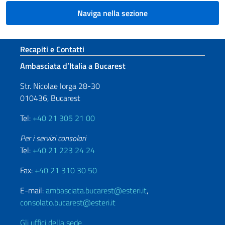
Naviga nella sezione
Sezione footer
Recapiti e Contatti
Ambasciata d’Italia a Bucarest
Str. Nicolae Iorga 28-30
010436, Bucarest
Tel:
+40 21 305 21 00
Per i servizi consolari
Tel:
+40 21 223 24 24
Fax:
+40 21 310 30 50
E-mail:
ambasciata.bucarest@esteri.it
,
consolato.bucarest@esteri.it
Gli uffici della sede