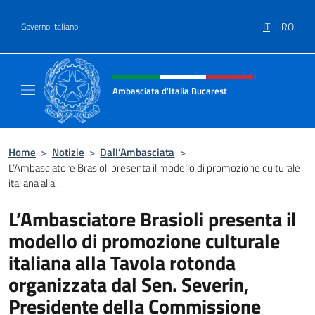
Salta al contenuto
IT
RO
Governo Italiano
Intestazione sito, social e menù
Ambasciata d'Italia Bucarest
Il sito ufficiale dell'Ambasciata d'Italia a Bu
Home
>
Notizie
>
Dall’Ambasciata
>
L’Ambasciatore Brasioli presenta il modello di promozione culturale
italiana alla...
L’Ambasciatore Brasioli presenta il
modello di promozione culturale
italiana alla Tavola rotonda
organizzata dal Sen. Severin,
Presidente della Commissione