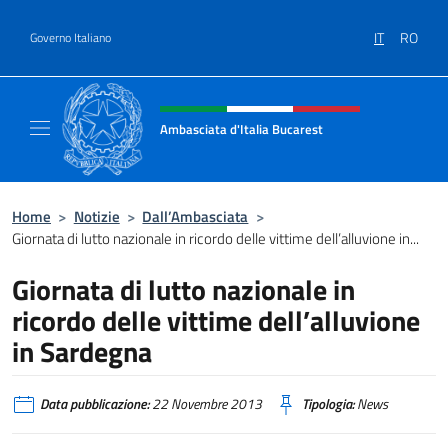
Salta al contenuto
IT
RO
Governo Italiano
Intestazione sito, social e menù
Ambasciata d'Italia Bucarest
Il sito ufficiale dell'Ambasciata d'Italia a Bu
Home
>
Notizie
>
Dall’Ambasciata
>
Giornata di lutto nazionale in ricordo delle vittime dell’alluvione in...
Giornata di lutto nazionale in
ricordo delle vittime dell’alluvione
in Sardegna
Data pubblicazione:
22 Novembre 2013
Tipologia:
News