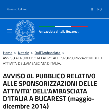
Salta al contenuto
IT
RO
Governo Italiano
Intestazione sito, social e menù
Ambasciata d'Italia Bucarest
Il sito ufficiale dell'Ambasciata d'Italia a Bu
Home
>
Notizie
>
Dall’Ambasciata
>
AVVISO AL PUBBLICO RELATIVO ALLE SPONSORIZZAZIONI DELLE
ATTIVITA’ DELL’AMBASCIATA D’ITALIA...
AVVISO AL PUBBLICO RELATIVO
ALLE SPONSORIZZAZIONI DELLE
ATTIVITA’ DELL’AMBASCIATA
D’ITALIA A BUCAREST (maggio-
dicembre 2014)