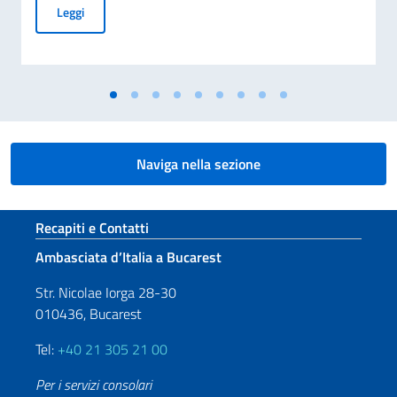
MESSAGGIO DEL VICE PRESIDENTE DEL CONSIGLIO DEI MI
Leggi
Naviga nella sezione
Sezione footer
Recapiti e Contatti
Ambasciata d’Italia a Bucarest
Str. Nicolae Iorga 28-30
010436, Bucarest
Tel:
+40 21 305 21 00
Per i servizi consolari