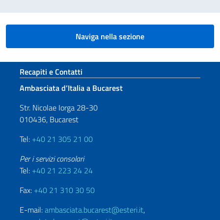
Naviga nella sezione
Sezione footer
Recapiti e Contatti
Ambasciata d’Italia a Bucarest
Str. Nicolae Iorga 28-30
010436, Bucarest
Tel:
+40 21 305 21 00
Per i servizi consolari
Tel:
+40 21 223 24 24
Fax:
+40 21 310 30 50
E-mail:
ambasciata.bucarest@esteri.it
,