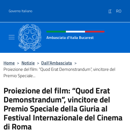
Salta al contenuto
IT
RO
Governo Italiano
Intestazione sito, social e menù
Ambasciata d'Italia Bucarest
Il sito ufficiale dell'Ambasciata d'Italia a Bu
Home
>
Notizie
>
Dall’Ambasciata
>
Proiezione del film: “Quod Erat Demonstrandum”, vincitore del
Premio Speciale...
Proiezione del film: “Quod Erat
Demonstrandum”, vincitore del
Premio Speciale della Giuria al
Festival Internazionale del Cinema
di Roma