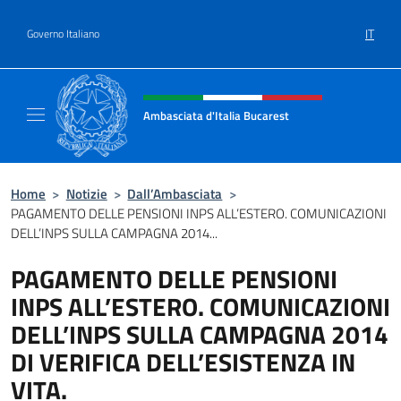
Salta al contenuto
IT
Governo Italiano
Intestazione sito, social e menù
Ambasciata d'Italia Bucarest
Il sito ufficiale dell'Ambasciata d'Italia a Bu
Home
>
Notizie
>
Dall’Ambasciata
>
PAGAMENTO DELLE PENSIONI INPS ALL’ESTERO. COMUNICAZIONI
DELL’INPS SULLA CAMPAGNA 2014...
PAGAMENTO DELLE PENSIONI
INPS ALL’ESTERO. COMUNICAZIONI
DELL’INPS SULLA CAMPAGNA 2014
DI VERIFICA DELL’ESISTENZA IN
VITA.