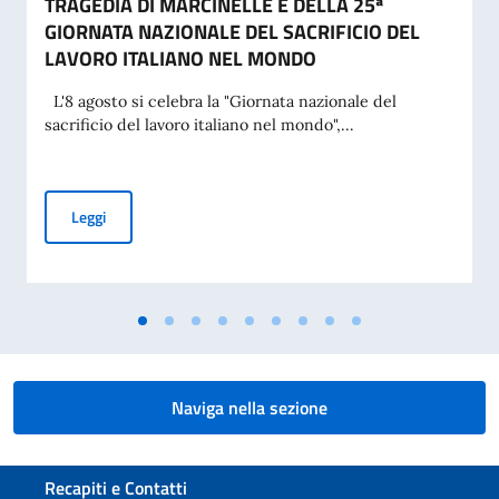
TRAGEDIA DI MARCINELLE E DELLA 25ª
GIORNATA NAZIONALE DEL SACRIFICIO DEL
LAVORO ITALIANO NEL MONDO
L'8 agosto si celebra la "Giornata nazionale del
sacrificio del lavoro italiano nel mondo",...
MESSAGGIO DEL VICE PRESIDENTE DEL CONSIGLIO DEI MI
Leggi
Naviga nella sezione
Sezione footer
Recapiti e Contatti