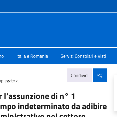
e menù
alia a Bucarest
mo
Italia e Romania
Servizi Consolari e Visti
Condi
Condividi
piegato a...
r l’assunzione di n° 1
empo indeterminato da adibire
mministrativo nel settore