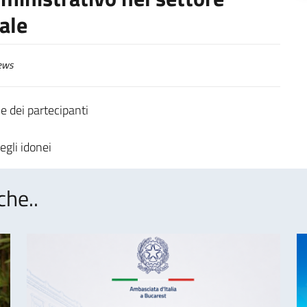
ale
ews
e dei partecipanti
egli idonei
che..