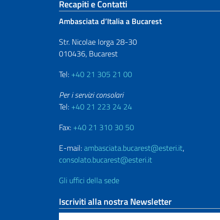
Sezione footer
Recapiti e Contatti
Ambasciata d’Italia a Bucarest
Str. Nicolae Iorga 28-30
010436, Bucarest
Tel:
+40 21 305 21 00
Per i servizi consolari
Tel:
+40 21 223 24 24
Fax:
+40 21 310 30 50
E-mail:
ambasciata.bucarest@esteri.it
,
consolato.bucarest@esteri.it
Gli uffici della sede
Iscriviti alla nostra Newsletter