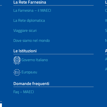
La Rete Farnesina
L
La Farnesina – il MAECI
C
La Rete diplomatica
I
Viaggiare sicuri
S
Dove siamo nel mondo
N
Le Istituzioni
A
Governo Italiano
A
Europa.eu
Domande frequenti
Faq – MAECI