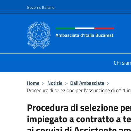
Salta al contenuto
Governo Italiano
Intestazione sito, social 
Ambasciata d'Italia Bucarest
Il sito ufficiale dell'Ambasciata d'It
Chi sia
Home
>
Notizie
>
Dall’Ambasciata
>
Procedura di selezione per l’assunzione di n° 1 im
Procedura di selezione pe
impiegato a contratto a t
ai servizi di Assistente a