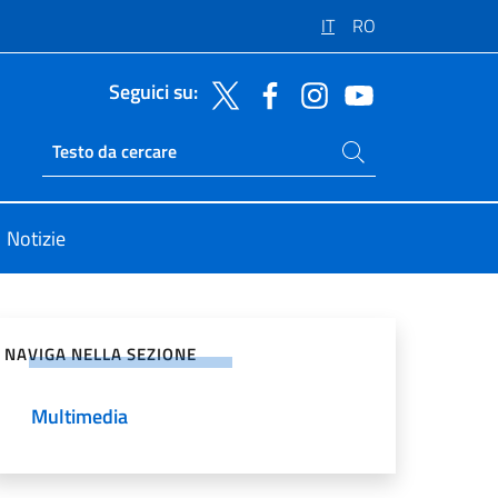
IT
RO
Seguici su:
Cerca nel sito
Ricerca sito live
Notizie
vidi sui Social Network
NAVIGA NELLA SEZIONE
Multimedia