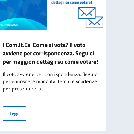
I Com.It.Es. Come si vota? Il voto
Busin
avviene per corrispondenza. Seguici
Lette
per maggiori dettagli su come votare!
È onli
𝙄𝙣𝙨𝙞
Il voto avviene per corrispondenza. Seguici
𝙄𝙣𝙩𝙚
per conoscere modalità, tempi e scadenze
per presentare la...
Leg
ELLO ANCHE TRAMITE POS
I Com.It.Es. Come si vota? Il voto avviene per corrispondenza. Se
Leggi