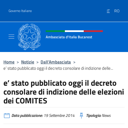
Salta al contenuto
IT
RO
Governo Italiano
Intestazione sito, social e menù
Ambasciata d'Italia Bucarest
Il sito ufficiale dell'Ambasciata d'Italia a Bu
Home
>
Notizie
>
Dall’Ambasciata
>
e’ stato pubblicato oggi il decreto consolare di indizione delle...
e’ stato pubblicato oggi il decreto
consolare di indizione delle elezioni
dei COMITES
Data pubblicazione:
19 Settembre 2014
Tipologia:
News