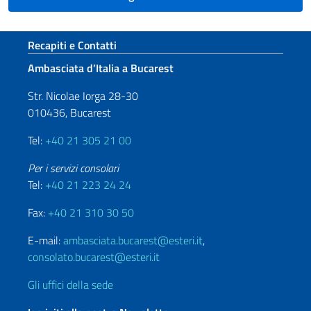
Sezione footer
Recapiti e Contatti
Ambasciata d’Italia a Bucarest
Str. Nicolae Iorga 28-30
010436, Bucarest
Tel:
+40 21 305 21 00
Per i servizi consolari
Tel:
+40 21 223 24 24
Fax:
+40 21 310 30 50
E-mail:
ambasciata.bucarest@esteri.it
,
consolato.bucarest@esteri.it
Gli uffici della sede