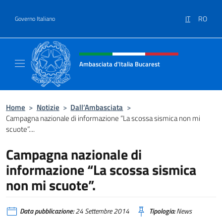
Salta al contenuto
IT
RO
Governo Italiano
Intestazione sito, social e menù
Ambasciata d'Italia Bucarest
Il sito ufficiale dell'Ambasciata d'Italia a Bu
Home
>
Notizie
>
Dall’Ambasciata
>
Campagna nazionale di informazione “La scossa sismica non mi
scuote”....
Campagna nazionale di
informazione “La scossa sismica
non mi scuote”.
Data pubblicazione:
24 Settembre 2014
Tipologia:
News