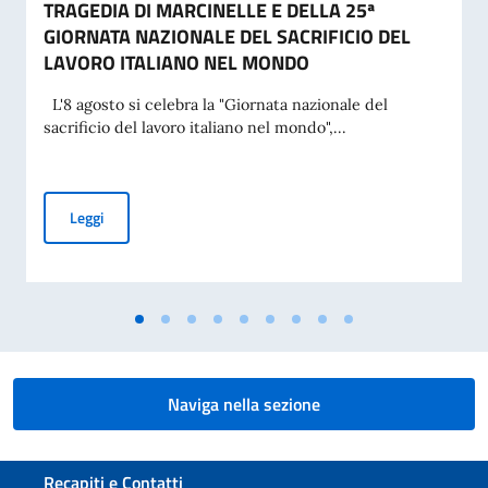
TRAGEDIA DI MARCINELLE E DELLA 25ª
GIORNATA NAZIONALE DEL SACRIFICIO DEL
LAVORO ITALIANO NEL MONDO
L'8 agosto si celebra la "Giornata nazionale del
sacrificio del lavoro italiano nel mondo",...
MESSAGGIO DEL VICE PRESIDENTE DEL CONSIGLIO DEI MI
Leggi
Naviga nella sezione
Sezione footer
Recapiti e Contatti