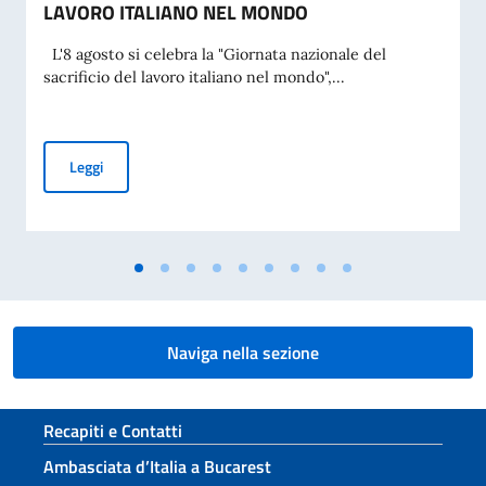
LAVORO ITALIANO NEL MONDO
L'8 agosto si celebra la "Giornata nazionale del
sacrificio del lavoro italiano nel mondo",...
MESSAGGIO DEL VICE PRESIDENTE DEL CONSIGLIO DEI MI
Leggi
Naviga nella sezione
Sezione footer
Recapiti e Contatti
Ambasciata d’Italia a Bucarest