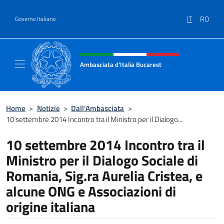
Salta al contenuto
IT
RO
Governo Italiano
Intestazione sito, social e menù
Ambasciata d'Italia Bucarest
Il sito ufficiale dell'Ambasciata d'Italia a Bu
Home
>
Notizie
>
Dall’Ambasciata
>
10 settembre 2014 Incontro tra il Ministro per il Dialogo...
10 settembre 2014 Incontro tra il
Ministro per il Dialogo Sociale di
Romania, Sig.ra Aurelia Cristea, e
alcune ONG e Associazioni di
origine italiana