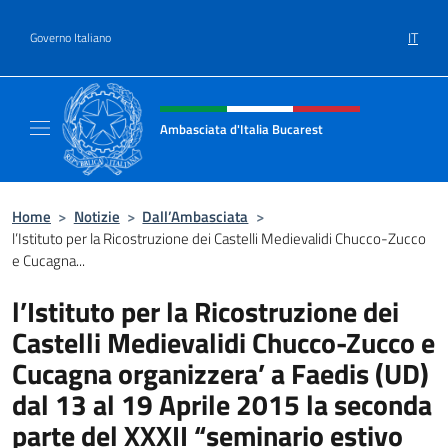
Salta al contenuto
IT
Governo Italiano
Intestazione sito, social e menù
Ambasciata d'Italia Bucarest
Il sito ufficiale dell'Ambasciata d'Italia a Bu
Home
>
Notizie
>
Dall’Ambasciata
>
l’Istituto per la Ricostruzione dei Castelli Medievalidi Chucco-Zucco
e Cucagna...
l’Istituto per la Ricostruzione dei
Castelli Medievalidi Chucco-Zucco e
Cucagna organizzera’ a Faedis (UD)
dal 13 al 19 Aprile 2015 la seconda
parte del XXXII “seminario estivo