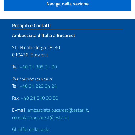
Naviga nella sezione
Sezione footer
Recapiti e Contatti
Ambasciata d’Italia a Bucarest
Str. Nicolae Iorga 28-30
010436, Bucarest
Tel:
+40 21 305 21 00
Per i servizi consolari
Tel:
+40 21 223 24 24
Fax:
+40 21 310 30 50
E-mail:
ambasciata.bucarest@esteri.it
,
consolato.bucarest@esteri.it
Gli uffici della sede