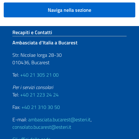
Naviga nella sezione
Sezione footer
Recapiti e Contatti
Ambasciata d’Italia a Bucarest
Str. Nicolae Iorga 28-30
010436, Bucarest
Tel:
+40 21 305 21 00
Per i servizi consolari
Tel:
+40 21 223 24 24
Fax:
+40 21 310 30 50
E-mail:
ambasciata.bucarest@esteri.it
,
consolato.bucarest@esteri.it