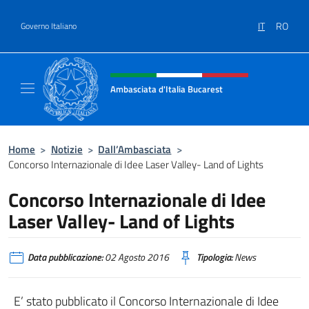
Salta al contenuto
IT
RO
Governo Italiano
Intestazione sito, social e menù
Ambasciata d'Italia Bucarest
Il sito ufficiale dell'Ambasciata d'Italia a Bu
Home
>
Notizie
>
Dall’Ambasciata
>
Concorso Internazionale di Idee Laser Valley- Land of Lights
Concorso Internazionale di Idee
Laser Valley- Land of Lights
Data pubblicazione:
02 Agosto 2016
Tipologia:
News
E’ stato pubblicato il Concorso Internazionale di Idee