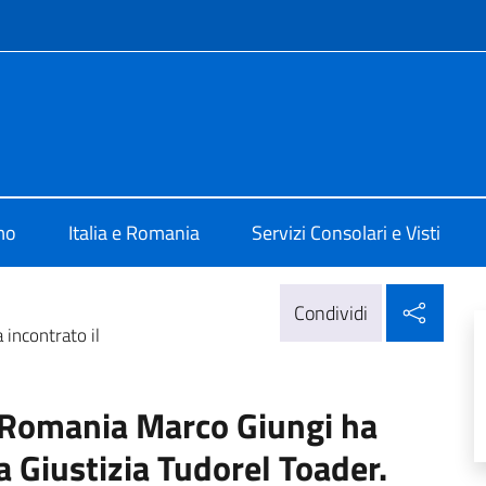
e menù
alia a Bucarest
mo
Italia e Romania
Servizi Consolari e Visti
Condi
Condividi
 incontrato il
n Romania Marco Giungi ha
la Giustizia Tudorel Toader.