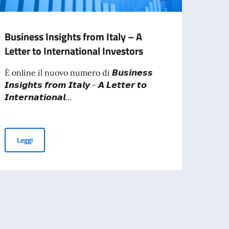
Business Insights from Italy – A
I Com
Letter to International Investors
I Com.
cittad
È online il nuovo numero di 𝘽𝙪𝙨𝙞𝙣𝙚𝙨𝙨
ciasc
𝙄𝙣𝙨𝙞𝙜𝙝𝙩𝙨 𝙛𝙧𝙤𝙢 𝙄𝙩𝙖𝙡𝙮 - 𝘼 𝙇𝙚𝙩𝙩𝙚𝙧 𝙩𝙤
𝙄𝙣𝙩𝙚𝙧𝙣𝙖𝙩𝙞𝙤𝙣𝙖𝙡...
Leg
Business Insights from Italy – A Letter to International Investor
Leggi
denza. Seguici per maggiori dettagli su come votare!