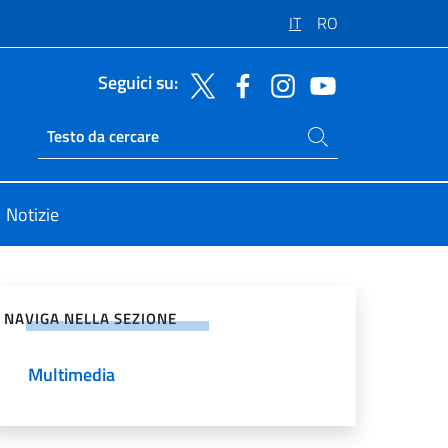
IT
RO
Seguici su:
Cerca nel sito
Ricerca sito live
Notizie
vidi sui Social Network
NAVIGA NELLA SEZIONE
Multimedia