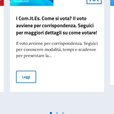
I Com.It.Es. Come si vota? Il voto
avviene per corrispondenza. Seguici
per maggiori dettagli su come votare!
Il voto avviene per corrispondenza. Seguici
per conoscere modalità, tempi e scadenze
per presentare la...
O SPORTELLO ANCHE TRAMITE POS
I Com.It.Es. Come si vota? Il voto avviene per corrispon
Leggi