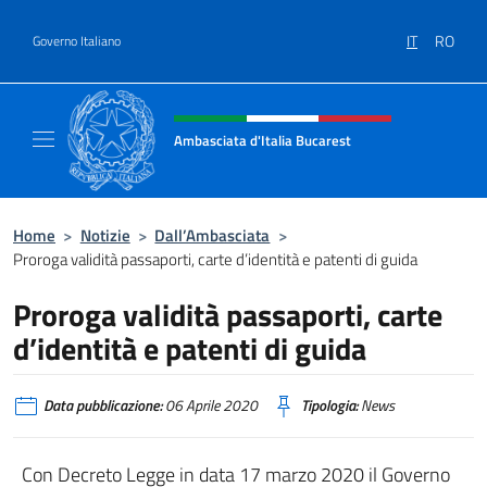
Salta al contenuto
IT
RO
Governo Italiano
Intestazione sito, social e menù
Ambasciata d'Italia Bucarest
Il sito ufficiale dell'Ambasciata d'Italia a Bu
Home
>
Notizie
>
Dall’Ambasciata
>
Proroga validità passaporti, carte d’identità e patenti di guida
Proroga validità passaporti, carte
d’identità e patenti di guida
Data pubblicazione:
06 Aprile 2020
Tipologia:
News
Con Decreto Legge in data 17 marzo 2020 il Governo