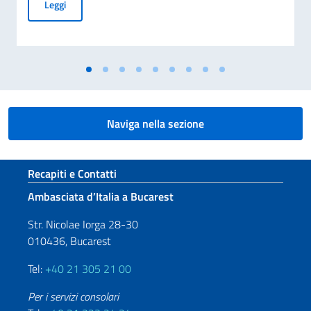
MESSAGGIO DEL VICE PRESIDENTE DEL CONSIGLIO DEI MI
Leggi
Naviga nella sezione
Sezione footer
Recapiti e Contatti
Ambasciata d’Italia a Bucarest
Str. Nicolae Iorga 28-30
010436, Bucarest
Tel:
+40 21 305 21 00
Per i servizi consolari