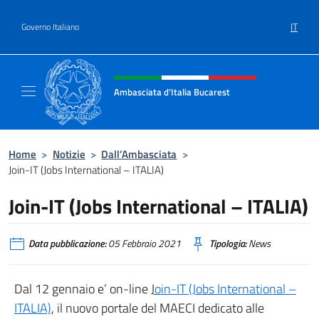
Salta al contenuto
IT
Governo Italiano
Intestazione sito, social e menù
Ambasciata d'Italia Bucarest
Il sito ufficiale dell'Ambasciata d'Italia a Bu
Home
>
Notizie
>
Dall’Ambasciata
>
Join-IT (Jobs International – ITALIA)
Join-IT (Jobs International – ITALIA)
Data pubblicazione:
05 Febbraio 2021
Tipologia:
News
Dal 12 gennaio e’ on-line
J
oin-IT (Jobs International –
ITALIA)
, il nuovo portale del MAECI dedicato alle