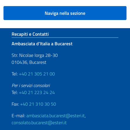
Naviga nella sezione
Sezione footer
Recapiti e Contatti
Ambasciata d’Italia a Bucarest
Str. Nicolae Iorga 28-30
010436, Bucarest
Tel:
+40 21 305 21 00
Per i servizi consolari
Tel:
+40 21 223 24 24
Fax:
+40 21 310 30 50
E-mail:
ambasciata.bucarest@esteri.it
,
consolato.bucarest@esteri.it