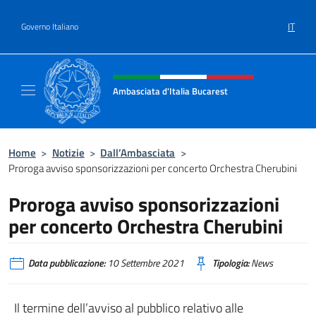
Salta al contenuto
IT
Governo Italiano
Intestazione sito, social e menù
Ambasciata d'Italia Bucarest
Il sito ufficiale dell'Ambasciata d'Italia a Bu
Home
>
Notizie
>
Dall’Ambasciata
>
Proroga avviso sponsorizzazioni per concerto Orchestra Cherubini
Proroga avviso sponsorizzazioni
per concerto Orchestra Cherubini
Data pubblicazione:
10 Settembre 2021
Tipologia:
News
Il termine dell’avviso al pubblico relativo alle