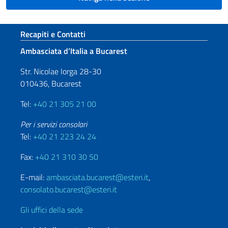
Sezione footer
Recapiti e Contatti
Ambasciata d’Italia a Bucarest
Str. Nicolae Iorga 28-30
010436, Bucarest
Tel:
+40 21 305 21 00
Per i servizi consolari
Tel:
+40 21 223 24 24
Fax:
+40 21 310 30 50
E-mail:
ambasciata.bucarest@esteri.it
,
consolato.bucarest@esteri.it
Gli uffici della sede