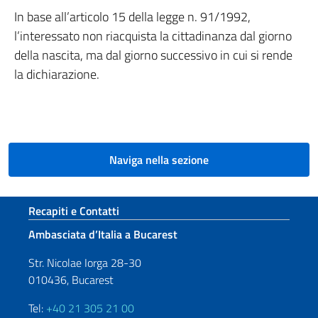
In base all’articolo 15 della legge n. 91/1992,
l’interessato non riacquista la cittadinanza dal giorno
della nascita, ma dal giorno successivo in cui si rende
la dichiarazione.
Naviga nella sezione
Sezione footer
Recapiti e Contatti
Ambasciata d’Italia a Bucarest
Str. Nicolae Iorga 28-30
010436, Bucarest
Tel:
+40 21 305 21 00