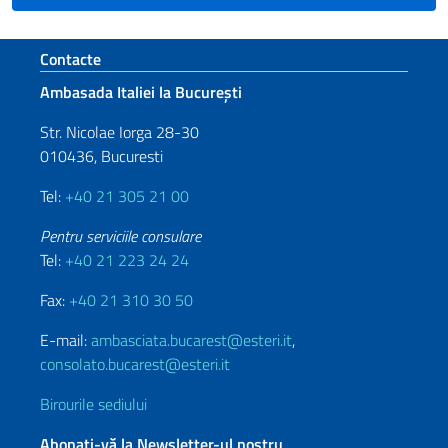
Footer section
Contacte
Ambasada Italiei la București
Str. Nicolae Iorga 28-30
010436, Bucuresti
Tel:
+40 21 305 21 00
Pentru serviciile consulare
Tel:
+40 21 223 24 24
Fax:
+40 21 310 30 50
E-mail:
ambasciata.bucarest@esteri.it
,
consolato.bucarest@esteri.it
Birourile sediului
Abonați-vă la Newsletter-ul nostru