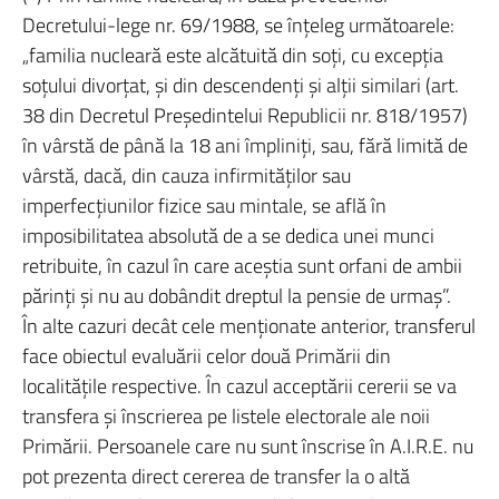
Decretului-lege nr. 69/1988, se înţeleg următoarele:
„familia nucleară este alcătuită din soţi, cu excepţia
soţului divorţat, şi din descendenţi şi alţii similari (art.
38 din Decretul Preşedintelui Republicii nr. 818/1957)
în vârstă de până la 18 ani împliniţi, sau, fără limită de
vârstă, dacă, din cauza infirmităţilor sau
imperfecţiunilor fizice sau mintale, se află în
imposibilitatea absolută de a se dedica unei munci
retribuite, în cazul în care aceştia sunt orfani de ambii
părinţi şi nu au dobândit dreptul la pensie de urmaş”.
În alte cazuri decât cele menţionate anterior, transferul
face obiectul evaluării celor două Primării din
localităţile respective. În cazul acceptării cererii se va
transfera şi înscrierea pe listele electorale ale noii
Primării. Persoanele care nu sunt înscrise în A.I.R.E. nu
pot prezenta direct cererea de transfer la o altă