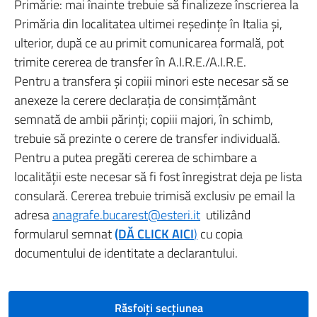
Primărie: mai înainte trebuie să finalizeze înscrierea la
Primăria din localitatea ultimei reşedinţe în Italia şi,
ulterior, după ce au primit comunicarea formală, pot
trimite cererea de transfer în A.I.R.E./A.I.R.E.
Pentru a transfera şi copiii minori este necesar să se
anexeze la cerere declaraţia de consimţământ
semnată de ambii părinţi; copiii majori, în schimb,
trebuie să prezinte o cerere de transfer individuală.
Pentru a putea pregăti cererea de schimbare a
localităţii este necesar să fi fost înregistrat deja pe lista
consulară. Cererea trebuie trimisă exclusiv pe email la
adresa
anagrafe.bucarest@esteri.it
utilizând
formularul semnat
(DĂ CLICK AICI
)
cu copia
documentului de identitate a declarantului.
Răsfoiți secțiunea