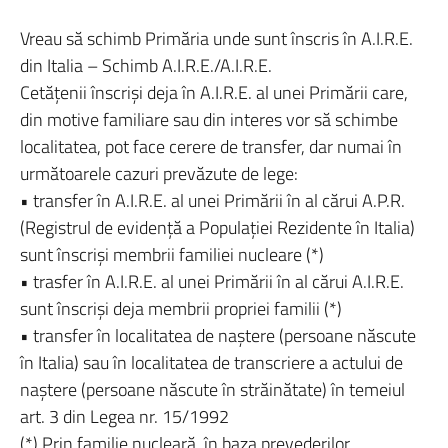
Vreau să schimb Primăria unde sunt înscris în A.I.R.E.
din Italia – Schimb A.I.R.E./A.I.R.E.
Cetăţenii înscrişi deja în A.I.R.E. al unei Primării care,
din motive familiare sau din interes vor să schimbe
localitatea, pot face cerere de transfer, dar numai în
următoarele cazuri prevăzute de lege:
• transfer în A.I.R.E. al unei Primării în al cărui A.P.R.
(Registrul de evidenţă a Populaţiei Rezidente în Italia)
sunt înscrişi membrii familiei nucleare (*)
• trasfer în A.I.R.E. al unei Primării în al cărui A.I.R.E.
sunt înscrişi deja membrii propriei familii (*)
• transfer în localitatea de naştere (persoane născute
în Italia) sau în localitatea de transcriere a actului de
naştere (persoane născute în străinătate) în temeiul
art. 3 din Legea nr. 15/1992
(*) Prin familie nucleară, în baza prevederilor