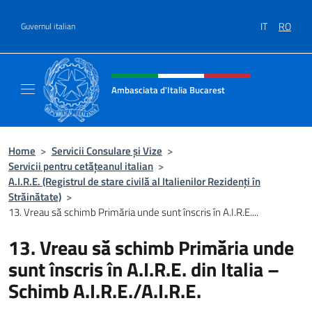
Treci la conținut
IT
RO
Guvernul italian
Header, social and menu of site
Ambasciata d'Italia Bucarest
Il sito ufficiale dell'Ambasciata d'Italia a Bu
Home
>
Servicii Consulare și Vize
>
Servicii pentru cetățeanul italian
>
A.I.R.E. (Registrul de stare civilă al Italienilor Rezidenţi în
Străinătate)
>
13. Vreau să schimb Primăria unde sunt înscris în A.I.R.E....
13. Vreau să schimb Primăria unde
sunt înscris în A.I.R.E. din Italia –
Schimb A.I.R.E./A.I.R.E.