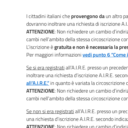
I cittadini italiani che
provengono da
un altro p
dovranno inoltrare una richiesta di iscrizione A.
ATTENZIONE
: Non richiedere un cambio d’indiriz
cambi nell’ambito della stessa circoscrizione con
L’iscrizione è
gratuita e non è necessaria la pr
Per maggiori informazioni
vedi punto 6 “Come isc
Se si era registrati
all’A.I.R.E. presso un prece
inoltrare una richiesta d’iscrizione A.I.R.E. secon
all’A.I.R.E.”
in quanto è variata la circoscrizione 
ATTENZIONE
: Non richiedere un cambio d’indiriz
cambi nell’ambito della stessa circoscrizione con
Se non si era registrati
all’A.I.R.E. presso un pr
una richiesta d’iscrizione A.I.R.E. secondo indica
ATTENZIONE
: Non richiedere un cambio d’indiriz