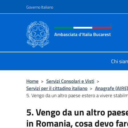
Salta al contenuto
Governo Italiano
Intestazione sito, social 
Ambasciata d'Italia Bucarest
Il sito ufficiale dell'Ambasciata d'It
Chi sia
Home
>
Servizi Consolari e Visti
>
Servizi per il cittadino italiano
>
Anagrafe (AIRE
5. Vengo da un altro paese estero a vivere stabilm
5. Vengo da un altro paes
in Romania, cosa devo far