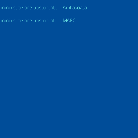
residenza?
mministrazione trasparente – Ambasciata
mministrazione trasparente – MAECI
15. Come faccio a sapere se la mia
richiesta di iscrizione in A.I.R.E. o il
mio cambio di indirizzo sono stati
registrati?
16. Come contattare l’ufficio
Anagrafe/A.I.R.E.