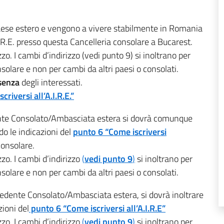
aese estero e vengono a vivere stabilmente in Romania
I.R.E. presso questa Cancelleria consolare a Bucarest.
zo. I cambi d’indirizzo (vedi punto 9) si inoltrano per
solare e non per cambi da altri paesi o consolati.
esenza
degli interessati.
riversi all’A.I.R.E.”
dente Consolato/Ambasciata estera si dovrà comunque
do le indicazioni del
punto 6 “Come iscriversi
consolare.
zo. I cambi d’indirizzo
(
vedi punto 9
)
si inoltrano per
solare e non per cambi da altri paesi o consolati.
ecedente Consolato/Ambasciata estera, si dovrà inoltrare
zioni del
punto 6 “Come iscriversi all’A.I.R.E”
zo. I cambi d’indirizzo
(
vedi punto 9
)
si inoltrano per