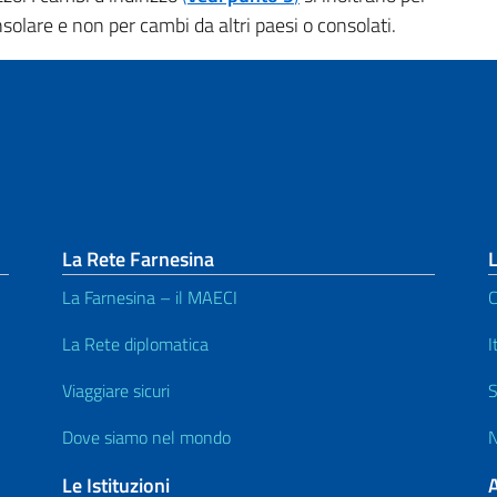
solare e non per cambi da altri paesi o consolati.
La Rete Farnesina
L
La Farnesina – il MAECI
C
La Rete diplomatica
I
Viaggiare sicuri
S
Dove siamo nel mondo
N
Le Istituzioni