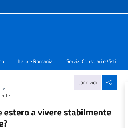
e menù
alia a Bucarest
mo
Italia e Romania
Servizi Consolari e Visti
Condi
Condividi
)
>
ente...
e estero a vivere stabilmente
e?