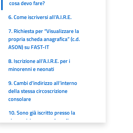
cosa devo fare?
6. Come iscriversi all’A.I.R.E.
7. Richiesta per “Visualizzare la
propria scheda anagrafica” (c.d.
ASON) su FAST-IT
8. Iscrizione all’A.I.R.E. per i
minorenni e neonati
9. Cambi d’indirizzo all’interno
della stessa circoscrizione
consolare
10. Sono già iscritto presso la
circoscrizione consolare di
Bucarest e voglio comunicare il